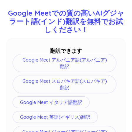
日本語、英語、中国語、韓国語、スペイン語、ポ
ルトガル語、フランス語、ドイツ語、スウェーデ
Google Meetでの質の高いAIグジャ
ン語、フィンランド語、アラビア語、ヒンディー
ラート語(インド)翻訳を無料でお試
語、ウルドゥー語、トルコ語、ノルウェー語、イ
しください！
タリア語、ビルマ語、ロシア語、フィリピン語、
スワヒリ語、ハンガリー語など77言語を翻訳でき
ます -
詳細はこちら
。
翻訳できます
Google Meet アルバニア語(アルバニア)
翻訳
Google Meet スロバキア語(スロバキア)
翻訳
Google Meet イタリア語翻訳
Google Meet 英語(イギリス)翻訳
Google Meet ジョージア語(ジョージア)