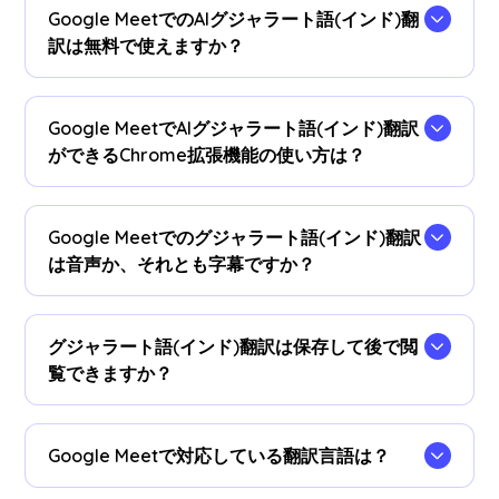
Google MeetでのAIグジャラート語(インド)翻
訳は無料で使えますか？
はい、無料でご利用いただけます。必要に応じて
プラン
をアップグレードして、グジャラート語(イ
Google MeetでAIグジャラート語(インド)翻訳
ンド)翻訳時間を追加できます。
ができるChrome拡張機能の使い方は？
まず、
JotMeのChrome拡張機能
をChromeに追加
するとすぐにリアルタイムグジャラート語(イン
Google Meetでのグジャラート語(インド)翻訳
ド)翻訳が使えます。
は音声か、それとも字幕ですか？
現在、字幕で公には提供しております。音声グジ
ャラート語(インド)翻訳が必要な場合は、お問い
グジャラート語(インド)翻訳は保存して後で閲
合わせください。
覧できますか？
はい、保存された翻訳は
JotMeダッシュボード
で
閲覧可能です。文字起こしされた議事録もグジャ
Google Meetで対応している翻訳言語は？
ラート語(インド)翻訳と並べて確認できます。