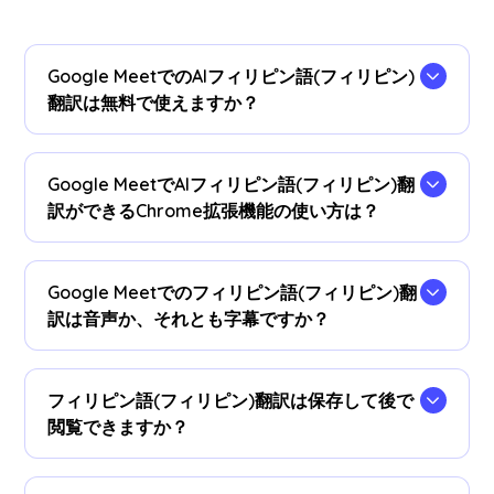
Google MeetでのAIフィリピン語(フィリピン)
翻訳は無料で使えますか？
はい、無料でご利用いただけます。必要に応じて
プラン
をアップグレードして、フィリピン語(フィ
Google MeetでAIフィリピン語(フィリピン)翻
リピン)翻訳時間を追加できます。
訳ができるChrome拡張機能の使い方は？
まず、
JotMeのChrome拡張機能
をChromeに追加
するとすぐにリアルタイムフィリピン語(フィリピ
Google Meetでのフィリピン語(フィリピン)翻
ン)翻訳が使えます。
訳は音声か、それとも字幕ですか？
現在、字幕で公には提供しております。音声フィ
リピン語(フィリピン)翻訳が必要な場合は、お問
フィリピン語(フィリピン)翻訳は保存して後で
い合わせください。
閲覧できますか？
はい、保存された翻訳は
JotMeダッシュボード
で