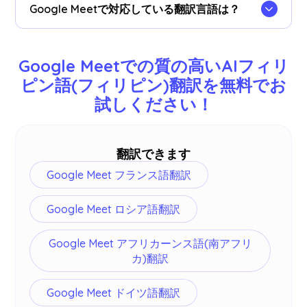
閲覧可能です。文字起こしされた議事録もフィリ
Google Meetで対応している翻訳言語は？
ピン語(フィリピン)翻訳と並べて確認できます。
日本語、英語、中国語、韓国語、スペイン語、ポ
ルトガル語、フランス語、ドイツ語、スウェーデ
Google Meetでの質の高いAIフィリ
ン語、フィンランド語、アラビア語、ヒンディー
ピン語(フィリピン)翻訳を無料でお
語、ウルドゥー語、トルコ語、ノルウェー語、イ
試しください！
タリア語、ビルマ語、ロシア語、フィリピン語、
スワヒリ語、ハンガリー語など77言語を翻訳でき
ます -
詳細はこちら
。
翻訳できます
Google Meet フランス語翻訳
Google Meet ロシア語翻訳
Google Meet アフリカーンス語(南アフリ
カ)翻訳
Google Meet ドイツ語翻訳