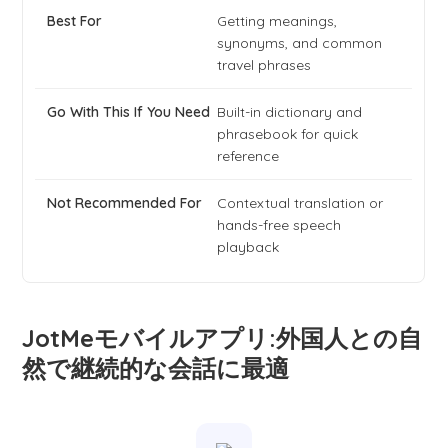
Getting meanings,
synonyms, and common
travel phrases
Built-in dictionary and
phrasebook for quick
reference
Contextual translation or
hands-free speech
playback
JotMeモバイルアプリ:外国人との自
然で継続的な会話に最適