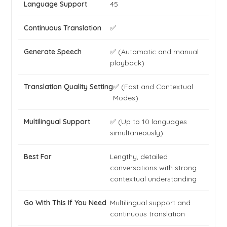
45
✅
✅ (Automatic and manual
playback)
✅ (Fast and Contextual
Modes)
✅ (Up to 10 languages
simultaneously)
Lengthy, detailed
conversations with strong
contextual understanding
Multilingual support and
continuous translation