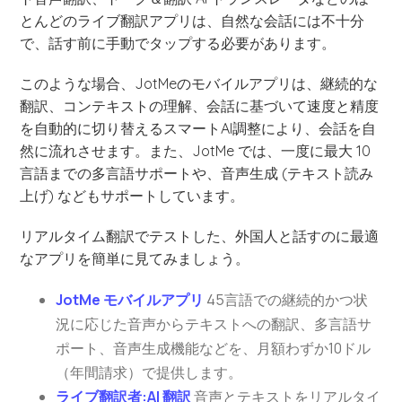
とんどのライブ翻訳アプリは、自然な会話には不十分
で、話す前に手動でタップする必要があります。
このような場合、JotMeのモバイルアプリは、継続的な
翻訳、コンテキストの理解、会話に基づいて速度と精度
を自動的に切り替えるスマートAI調整により、会話を自
然に流れさせます。また、JotMe では、一度に最大 10
言語までの多言語サポートや、音声生成 (テキスト読み
上げ) などもサポートしています。
リアルタイム翻訳でテストした、外国人と話すのに最適
なアプリを簡単に見てみましょう。
JotMe モバイルアプリ
45言語での継続的かつ状
況に応じた音声からテキストへの翻訳、多言語サ
ポート、音声生成機能などを、月額わずか10ドル
（年間請求）で提供します。
ライブ翻訳者:AI 翻訳
音声とテキストをリアルタイ