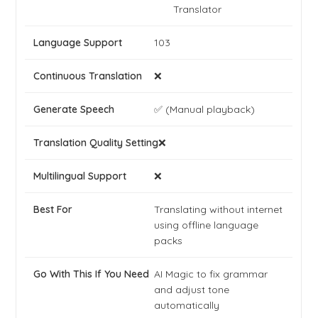
Translator
103
❌
✅ (Manual playback)
❌
❌
Translating without internet
using offline language
packs
AI Magic to fix grammar
and adjust tone
automatically