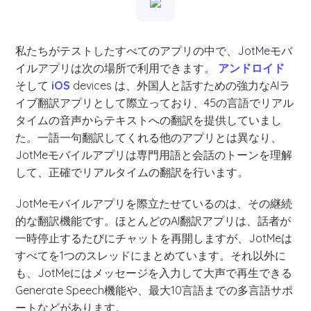
私たちがテストしたすべてのアプリの中で、JotMeモバ
イルアプリは次の場所で利用できます。
アンドロイド
そして
iOS
devices は、外国人と話すための強力なAIラ
イブ翻訳アプリとして際立っており、45の言語でリアル
タイムの音声からテキストへの翻訳を提供していまし
た。一語一句翻訳してくれる他のアプリとは異なり、
JotMeモバイルアプリは専門用語と会話のトーンを理解
して、正確でリアルタイムの翻訳を行います。
JotMeモバイルアプリを際立たせているのは、その継続
的な翻訳機能です。ほとんどのAI翻訳アプリは、話者が
一時停止するたびにチャットを再開しますが、JotMeは
すべてを1つのスレッドにまとめています。それ以外に
も、JotMeにはメッセージを入力して大声で再生できる
Generate Speech機能や、最大10言語までの多言語サポ
ートなどがあります。