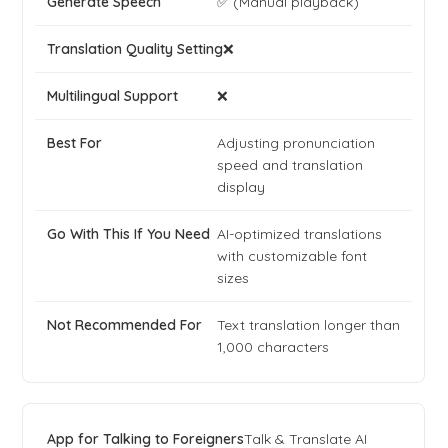
✅ (Manual playback)
❌
❌
Adjusting pronunciation
speed and translation
display
AI-optimized translations
with customizable font
sizes
Text translation longer than
1,000 characters
Talk & Translate AI