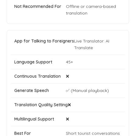
Offline or camera-based
translation
Live Translator: AI
Translate
45+
❌
✅ (Manual playback)
❌
❌
Short tourist conversations