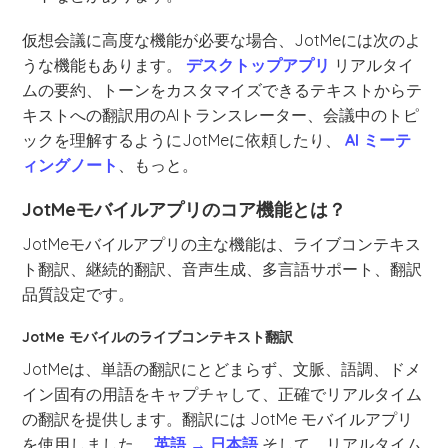
仮想会議に高度な機能が必要な場合、JotMeには次のよ
うな機能もあります。
デスクトップアプリ
リアルタイ
ムの要約、トーンをカスタマイズできるテキストからテ
キストへの翻訳用のAIトランスレーター、会議中のトピ
ックを理解するようにJotMeに依頼したり、
AI ミーテ
ィングノート
、もっと。
JotMeモバイルアプリのコア機能とは？
JotMeモバイルアプリの主な機能は、ライブコンテキス
ト翻訳、継続的翻訳、音声生成、多言語サポート、翻訳
品質設定です。
JotMe モバイルのライブコンテキスト翻訳
JotMeは、単語の翻訳にとどまらず、文脈、語調、ドメ
イン固有の用語をキャプチャして、正確でリアルタイム
の翻訳を提供します。翻訳には JotMe モバイルアプリ
を使用しました。
英語 → 日本語
そして、リアルタイム