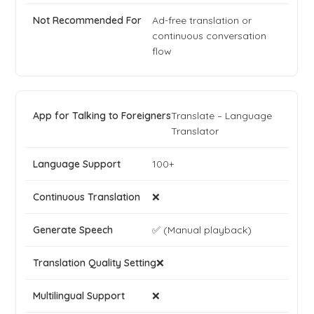
Ad-free translation or
continuous conversation
flow
Translate – Language
Translator
100+
❌
✅ (Manual playback)
❌
❌