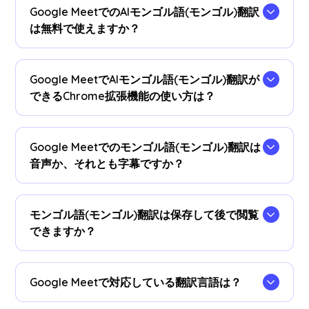
Google MeetでのAIモンゴル語(モンゴル)翻訳
は無料で使えますか？
はい、無料でご利用いただけます。必要に応じて
プラン
をアップグレードして、モンゴル語(モンゴ
Google MeetでAIモンゴル語(モンゴル)翻訳が
ル)翻訳時間を追加できます。
できるChrome拡張機能の使い方は？
まず、
JotMeのChrome拡張機能
をChromeに追加
するとすぐにリアルタイムモンゴル語(モンゴル)
Google Meetでのモンゴル語(モンゴル)翻訳は
翻訳が使えます。
音声か、それとも字幕ですか？
現在、字幕で公には提供しております。音声モン
ゴル語(モンゴル)翻訳が必要な場合は、お問い合
モンゴル語(モンゴル)翻訳は保存して後で閲覧
わせください。
できますか？
はい、保存された翻訳は
JotMeダッシュボード
で
閲覧可能です。文字起こしされた議事録もモンゴ
Google Meetで対応している翻訳言語は？
ル語(モンゴル)翻訳と並べて確認できます。