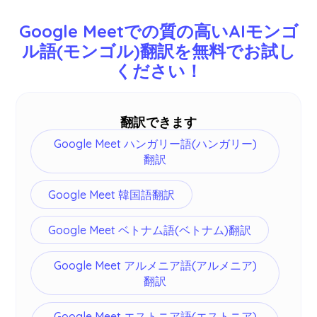
日本語、英語、中国語、韓国語、スペイン語、ポ
ルトガル語、フランス語、ドイツ語、スウェーデ
Google Meetでの質の高いAIモンゴ
ン語、フィンランド語、アラビア語、ヒンディー
ル語(モンゴル)翻訳を無料でお試し
語、ウルドゥー語、トルコ語、ノルウェー語、イ
ください！
タリア語、ビルマ語、ロシア語、フィリピン語、
スワヒリ語、ハンガリー語など77言語を翻訳でき
ます -
詳細はこちら
。
翻訳できます
Google Meet ハンガリー語(ハンガリー)
翻訳
Google Meet 韓国語翻訳
Google Meet ベトナム語(ベトナム)翻訳
Google Meet アルメニア語(アルメニア)
翻訳
Google Meet エストニア語(エストニア)