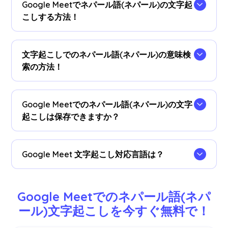
Google Meetでネパール語(ネパール)の文字起
こしする方法！
JotMeのChrome拡張機能
をインストールし、言
語を設定するだけで会議中の文字起こしができま
文字起こしでのネパール語(ネパール)の意味検
す。
索の方法！
字幕として表示された文字起こしの内容をハイラ
イトし、右クリックして「Google 検索」を選択す
Google Meetでのネパール語(ネパール)の文字
るだけで、簡単に言葉の意味を調べることが可能
起こしは保存できますか？
です。
はい、Google Meetでの文字起こしは
JotMeダッ
シュボード
で保存されています。文字起こしはコ
Google Meet 文字起こし対応言語は？
ピーしてドキュメントに貼り付けることも可能で
す。
日本語、英語、中国語、韓国語、スペイン語、ポ
ルトガル語、フランス語、ドイツ語、スウェーデ
Google Meetでのネパール語(ネパ
ン語、フィンランド語、アラビア語、ヒンディー
ール)文字起こしを今すぐ無料で！
語、ウルドゥー語、トルコ語、ノルウェー語、イ
タリア語、ビルマ語、ロシア語、フィリピン語、