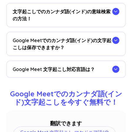
JotMeのChrome拡張機能
をインストールし、言
語を設定するだけで会議中の文字起こしができま
文字起こしでのカンナダ語(インド)の意味検索
す。
の方法！
字幕として表示された文字起こしの内容をハイラ
イトし、右クリックして「Google 検索」を選択す
Google Meetでのカンナダ語(インド)の文字起
るだけで、簡単に言葉の意味を調べることが可能
こしは保存できますか？
です。
はい、Google Meetでの文字起こしは
JotMeダッ
シュボード
で保存されています。文字起こしはコ
Google Meet 文字起こし対応言語は？
ピーしてドキュメントに貼り付けることも可能で
す。
日本語、英語、中国語、韓国語、スペイン語、ポ
ルトガル語、フランス語、ドイツ語、スウェーデ
Google Meetでのカンナダ語(イン
ン語、フィンランド語、アラビア語、ヒンディー
ド)文字起こしを今すぐ無料で！
語、ウルドゥー語、トルコ語、ノルウェー語、イ
タリア語、ビルマ語、ロシア語、フィリピン語、
スワヒリ語、ハンガリー語など77言語を文字起こ
翻訳できます
しできます -
詳細はこちら
。