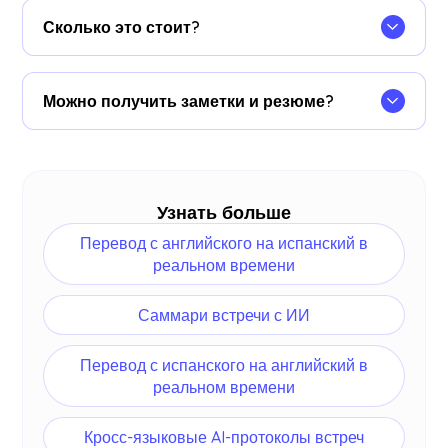
Соответствие GDPR, SOC 2 Type II в процессе.
Сколько это стоит?
Данные никогда не продаются и не
используются для обучения AI-моделей, а право
Можно начать бесплатно за 30 секунд, без
собственности на данные остается за вами.
банковской карты. Обновляйтесь, когда вашей
Можно получить заметки и резюме?
команде нужно больше.
Посмотреть цены
.
Да. Каждая сессия может создать
AI-резюме и
заметки встречи
вместе с транскриптом на
любом языке.
Узнать больше
Перевод с английского на испанский в
реальном времени
Саммари встречи с ИИ
Перевод с испанского на английский в
реальном времени
Кросс-языковые AI-протоколы встреч