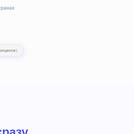
транах
процессе)
сразу