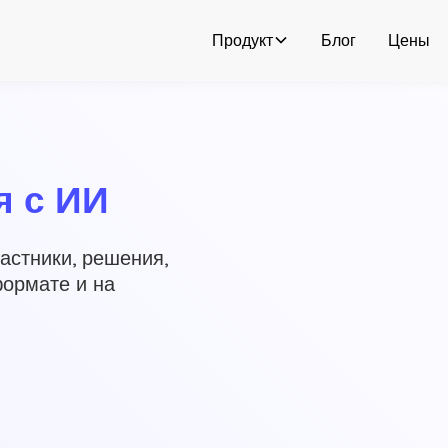
Продукт
Блог
Цены
я с ИИ
астники, решения,
ормате и на