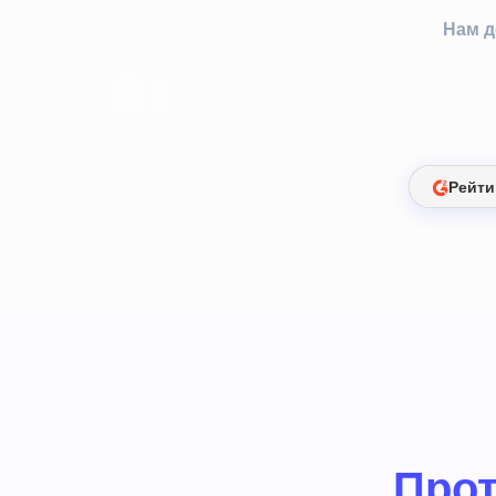
Нам д
Рейти
Прот