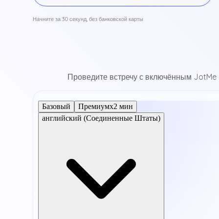
Начните за 30 секунд, без банковской карты
Проведите встречу с включённым JotMe —