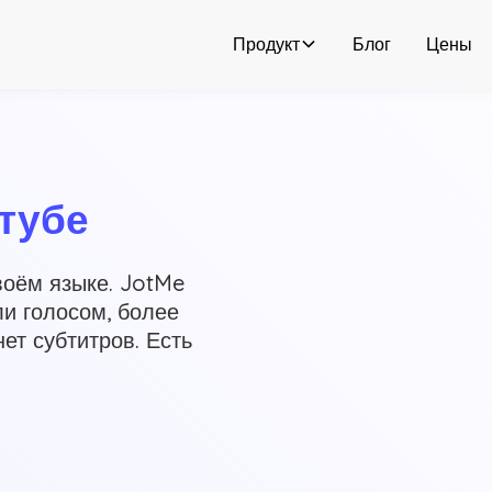
Продукт
Блог
Цены
тубе
воём языке. JotMe
и голосом, более
ет субтитров. Есть