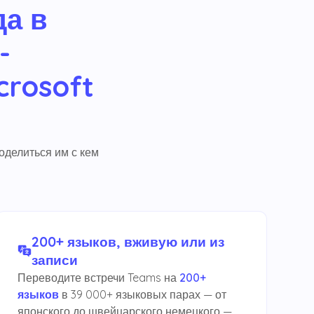
да в
-
crosoft
оделиться им с кем
200+ языков, вживую или из
записи
Переводите встречи Teams на
200+
языков
в 39 000+ языковых парах — от
японского до швейцарского немецкого —