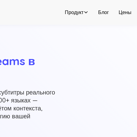
Продукт
Блог
Цены
eams в 
субтитры реального
00+ языках —
ётом контекста,
огию вашей