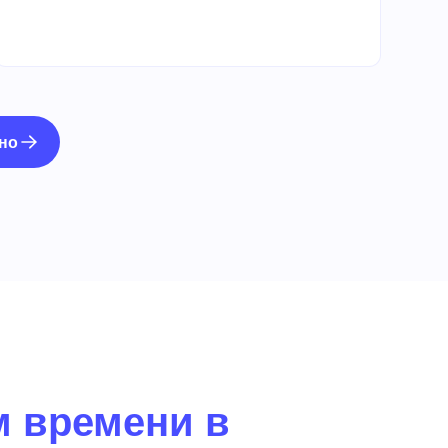
но
м времени в