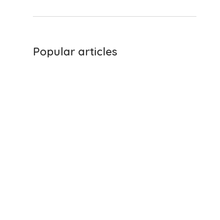
Popular articles
Como adicionar uma
extensão gratuita do
Chrome para traduzir
de japonês para inglês
no Google Meet?
Como obter a
tradução de IA de
inglês para japonês no
Google Meet
gratuitamente