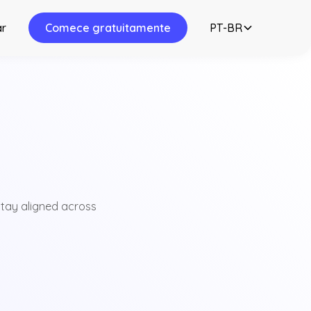
ar
Comece gratuitamente
PT-BR
stay aligned across