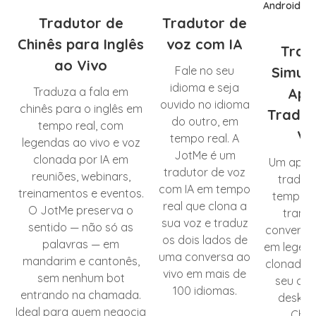
Tradutor de
Tradutor de
Chinês para Inglês
voz com IA
Trad
ao Vivo
Fale no seu
Simul
idioma e seja
Traduza a fala em
App
ouvido no idioma
chinês para o inglês em
Tradu
do outro, em
tempo real, com
Vi
tempo real. A
legendas ao vivo e voz
JotMe é um
clonada por IA em
Um aplic
tradutor de voz
reuniões, webinars,
traduç
com IA em tempo
treinamentos e eventos.
tempo r
real que clona a
O JotMe preserva o
trans
sua voz e traduz
sentido — não só as
conversas
os dois lados de
palavras — em
em legend
uma conversa ao
mandarim e cantonês,
clonada p
vivo em mais de
sem nenhum bot
seu celu
100 idiomas.
entrando na chamada.
deskto
Ideal para quem negocia
Chro