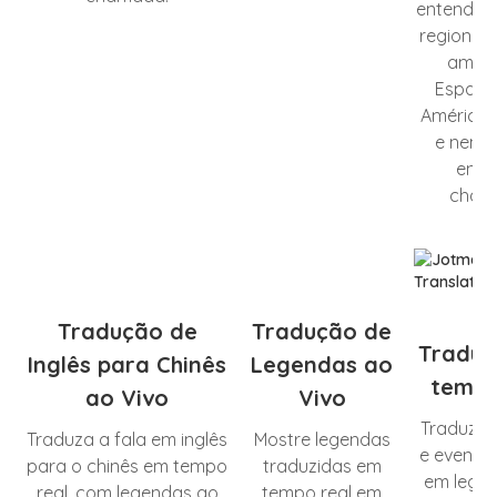
entende 
regionais
amigo
Espanh
América 
e nenh
entr
cham
Tradução de
Tradução de
Tradu
Inglês para Chinês
Legendas ao
tempo
ao Vivo
Vivo
Traduza 
Traduza a fala em inglês
Mostre legendas
e eventos
para o chinês em tempo
traduzidas em
em lege
real, com legendas ao
tempo real em