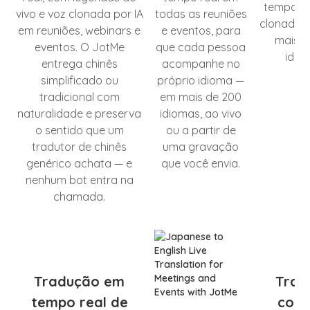
tempo re
vivo e voz clonada por IA
todas as reuniões
clonada p
em reuniões, webinars e
e eventos, para
mais d
eventos. O JotMe
que cada pessoa
idio
entrega chinês
acompanhe no
simplificado ou
próprio idioma —
tradicional com
em mais de 200
naturalidade e preserva
idiomas, ao vivo
o sentido que um
ou a partir de
tradutor de chinês
uma gravação
genérico achata — e
que você envia.
nenhum bot entra na
chamada.
Tradução em
Trad
tempo real de
cor