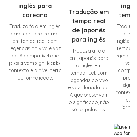
inglês para
ingl
Tradução em
coreano
tempo
tempo real
Traduza fala em inglês
Traduza 
de japonês
para coreano natural
corean
para inglês
em tempo real, com
inglês na
legendas ao vivo e voz
tempo re
Traduza a fala
de IA compatível que
legendas 
em japonês para
preservam significado,
voz d
o inglês em
contexto e o nível certo
compatí
tempo real, com
de formalidade.
prese
legendas ao vivo
signif
e voz clonada por
contexto 
IA que preservam
cert
o significado, não
formal
só as palavras.