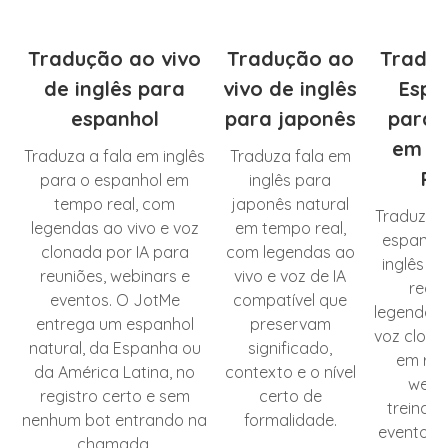
Tradução ao vivo
Tradução ao
Tradu
de inglês para
vivo de inglês
Espa
espanhol
para japonês
para I
em T
Traduza a fala em inglês
Traduza fala em
Re
para o espanhol em
inglês para
tempo real, com
japonês natural
Traduza a
legendas ao vivo e voz
em tempo real,
espanhol
clonada por IA para
com legendas ao
inglês e
reuniões, webinars e
vivo e voz de IA
real,
eventos. O JotMe
compatível que
legendas 
entrega um espanhol
preservam
voz clona
natural, da Espanha ou
significado,
em reu
da América Latina, no
contexto e o nível
webin
registro certo e sem
certo de
treinam
nenhum bot entrando na
formalidade.
eventos.
chamada.