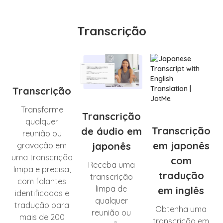
Transcrição
Transcrição
Transforme
Transcrição
qualquer
Transcrição
de áudio em
reunião ou
em japonês
japonês
gravação em
uma transcrição
com
Receba uma
limpa e precisa,
tradução
transcrição
com falantes
limpa de
em inglês
identificados e
qualquer
tradução para
Obtenha uma
reunião ou
mais de 200
transcrição em