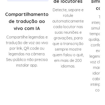
de locutores
simul
com
Detecte, separe e
Compartilhamento
rotule
Ten
de tradução ao
automaticamente
interpr
cada locutor nas
vivo com IA
simultâ
suas reuniões e
tempo re
Compartilhe legendas e
gravações, para
qualquer 
tradução de voz ao vivo
que a transcrição
conferê
por link, QR code ou
sempre mostre
even
legendas na câmera.
quem falou o quê,
legendas
Seu público não precisa
em mais de 200
voz clo
instalar app.
idiomas.
mais d
idioma
cabine
intérpre
contr