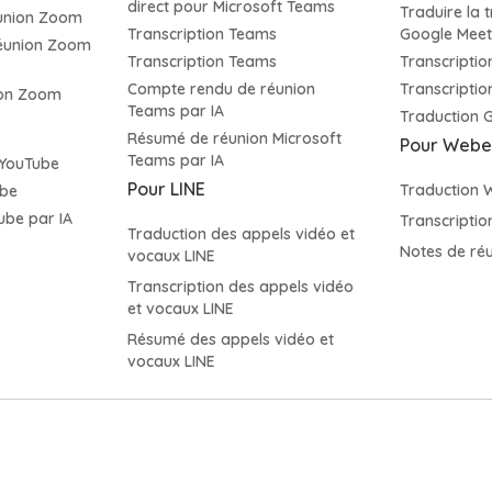
direct pour Microsoft Teams
Traduire la 
éunion Zoom
Transcription Teams
Google Mee
éunion Zoom
Transcription Teams
Transcripti
Compte rendu de réunion
Transcripti
ion Zoom
Teams par IA
Traduction 
Résumé de réunion Microsoft
Pour Webe
Teams par IA
 YouTube
Pour LINE
Traduction 
ube
be par IA
Transcripti
Traduction des appels vidéo et
Notes de ré
vocaux LINE
Transcription des appels vidéo
et vocaux LINE
Résumé des appels vidéo et
vocaux LINE