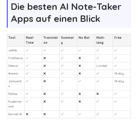
Die besten AI Note-Taker
Apps auf einen Blick
Tool
Real-
Translati
Summar
No Bot
Multi-
Free
Time
on
y
lang
JotMe
✅
✅
✅
✅
✅
✅
Fireflies.ai
✅
❌
✅
❌
✅
✅
Otter.ai
✅
❌
✅
❌
Limited
✅
Avoma
✅
❌
✅
❌
✅
14-day
Jamwork
✅
❌
✅
✅
✅
14-day
s
Fellow
✅
❌
✅
❌
❌
✅
Supernor
✅
❌
✅
❌
✅
✅
mal
Sonnet AI
❌
❌
✅
✅
✅
✅