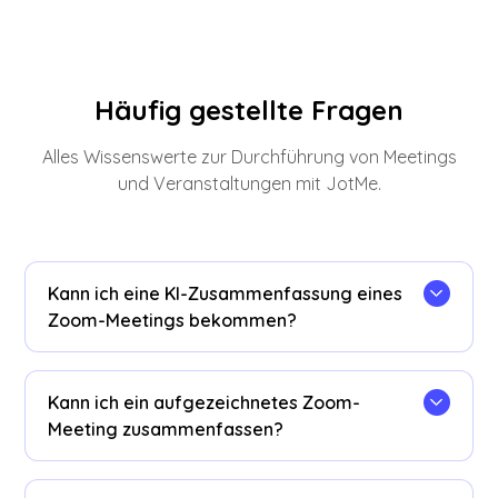
Häufig gestellte Fragen
Alles Wissenswerte zur Durchführung von Meetings
und Veranstaltungen mit JotMe.
Kann ich eine KI-Zusammenfassung eines
Zoom-Meetings bekommen?
Ja, mit JotMe. Es erstellt aus jedem Zoom-
Meeting eine Zusammenfassung mit
Kann ich ein aufgezeichnetes Zoom-
Kernaussage, wichtigsten Punkten und Aufgaben
Meeting zusammenfassen?
– live auf Ihrem Computer, ohne Bot im Call.
Ja. Laden Sie die Aufzeichnung in
Audio zu Text