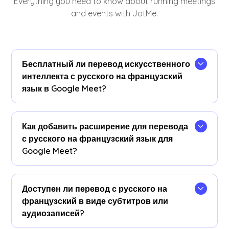
Everything you need to know about running meetings
and events with JotMe.
Бесплатный ли перевод искусственного
интеллекта с русского на французский
язык в Google Meet?
Да! Вы можете обновить свой
план
для
получения дополнительных минут перевода
Как добавить расширение для перевода
при необходимости.
с русского на французский язык для
Google Meet?
Добавьте расширение JotMe Chrome, задайте
языковые настройки и получите мгновенный
Доступен ли перевод с русского на
перевод с русского на французский язык в
французский в виде субтитров или
реальном времени в Google Meet.
аудиозаписей?