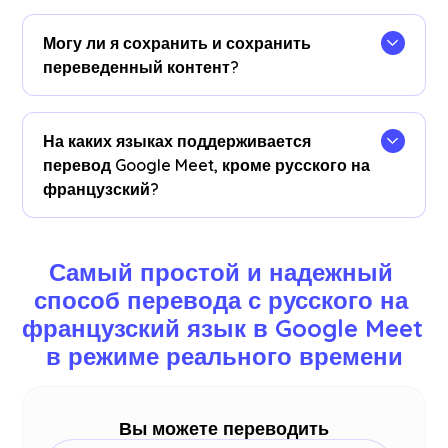
Перевод с русского на французский доступен в
виде субтитров. Свяжитесь с нами, если вам
Могу ли я сохранить и сохранить
нужны варианты перевода аудио.
переведенный контент?
Да, переводы сохраняются в режиме реального
времени в Google Meet JotMe
панель
На каких языках поддерживается
управления
. Вы также можете просмотреть и
перевод Google Meet, кроме русского на
скопировать стенограмму и переведенную
французский?
стенограмму, чтобы после конференции
вставить их в свой любимый инструмент
Вы можете перевести 77 языков. Доступны
документирования на нашей панели
следующие языки: английский, японский,
Самый простой и надежный 
управления.
китайский, корейский, испанский, португальский,
способ перевода с русского на 
французский, немецкий, шведский, финский,
французский язык в Google Meet 
арабский, хинди, урду, турецкий, норвежский,
итальянский, бирманский, русский,
в режиме реального времени
филиппинский, суахили, венгерский и
больше
.
Вы можете переводить