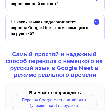
нужны варианты перевода аудио.
переведенный контент?
Да, переводы сохраняются в режиме реального
времени в Google Meet JotMe
панель
На каких языках поддерживается
управления
. Вы также можете просмотреть и
перевод Google Meet, кроме немецкого
скопировать стенограмму и переведенную
на русский?
стенограмму, чтобы после конференции
вставить их в свой любимый инструмент
Вы можете перевести 77 языков. Доступны
документирования на нашей панели
следующие языки: английский, японский,
Самый простой и надежный 
управления.
китайский, корейский, испанский, португальский,
способ перевода с немецкого на 
французский, немецкий, шведский, финский,
русский язык в Google Meet в 
арабский, хинди, урду, турецкий, норвежский,
итальянский, бирманский, русский,
режиме реального времени
филиппинский, суахили, венгерский и
больше
.
Вы можете переводить
Перевод Google Meet с китайского
(упрощенного) на русский