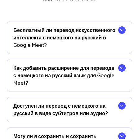
Бесплатный ли перевод искусственного
интеллекта с немецкого на русский в
Google Meet?
Да! Вы можете обновить свой
план
для
получения дополнительных минут перевода
Как добавить расширение для перевода
при необходимости.
с немецкого на русский язык для Google
Meet?
Добавьте расширение JotMe Chrome, задайте
языковые настройки и получите мгновенный
Доступен ли перевод с немецкого на
перевод с немецкого на русский язык в режиме
русский в виде субтитров или аудио?
реального времени в Google Meet.
Перевод с немецкого на русский доступен в
виде субтитров. Свяжитесь с нами, если вам
Могу ли я сохранить и сохранить