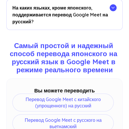
времени в Google Meet JotMe
панель
На каких языках, кроме японского,
управления
. Вы также можете просмотреть и
поддерживается перевод Google Meet на
скопировать стенограмму и переведенную
русский?
стенограмму, чтобы после конференции
вставить их в свой любимый инструмент
Вы можете перевести 77 языков. Доступны
документирования на нашей панели
следующие языки: английский, японский,
Самый простой и надежный 
управления.
китайский, корейский, испанский, португальский,
способ перевода японского на 
французский, немецкий, шведский, финский,
русский язык в Google Meet в 
арабский, хинди, урду, турецкий, норвежский,
итальянский, бирманский, русский,
режиме реального времени
филиппинский, суахили, венгерский и
больше
.
Вы можете переводить
Перевод Google Meet с китайского
(упрощенного) на русский
Перевод Google Meet с русского на
вьетнамский