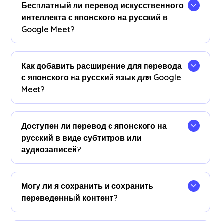
Бесплатный ли перевод искусственного
интеллекта с японского на русский в
Google Meet?
Да! Вы можете обновить свой
план
для
получения дополнительных минут перевода
Как добавить расширение для перевода
при необходимости.
с японского на русский язык для Google
Meet?
Добавьте расширение JotMe Chrome, задайте
языковые настройки и получите мгновенный
Доступен ли перевод с японского на
перевод с японского на русский язык в режиме
русский в виде субтитров или
реального времени в Google Meet.
аудиозаписей?
Перевод с японского на русский доступен в
виде субтитров. Свяжитесь с нами, если вам
Могу ли я сохранить и сохранить
нужны варианты перевода аудио.
переведенный контент?
Да, переводы сохраняются в режиме реального