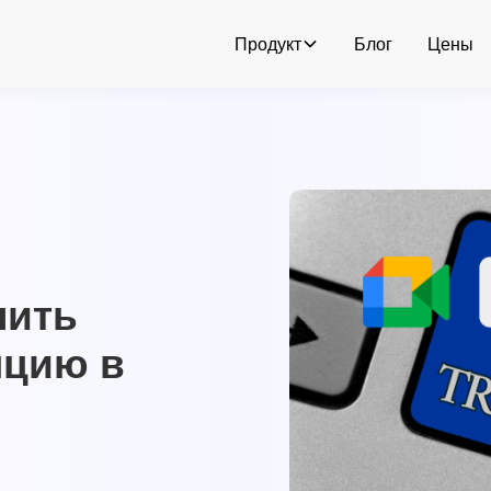
Продукт
Блог
Цены
чить
пцию в