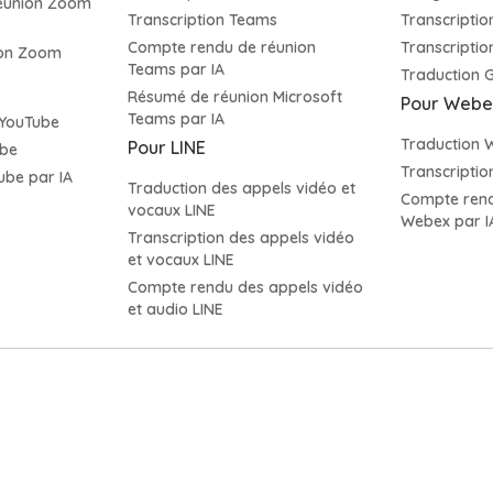
éunion Zoom
Transcription Teams
Transcripti
Compte rendu de réunion
Transcripti
ion Zoom
Teams par IA
Traduction 
Résumé de réunion Microsoft
Pour Webe
Teams par IA
 YouTube
Traduction 
Pour LINE
ube
Transcripti
be par IA
Traduction des appels vidéo et
Compte rend
vocaux LINE
Webex par I
Transcription des appels vidéo
et vocaux LINE
Compte rendu des appels vidéo
et audio LINE