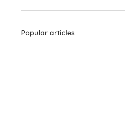
Popular articles
Comment ajouter une
extension Chrome
gratuite pour traduire
le japonais vers
l'anglais sur Google
Meet ?
Comment obtenir une
traduction IA de
l'anglais vers le
japonais sur Google