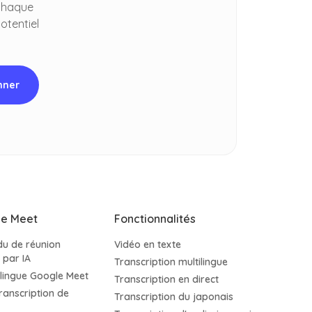
 chaque
otentiel
le Meet
Fonctionnalités
u de réunion
Vidéo en texte
 par IA
Transcription multilingue
ilingue Google Meet
Transcription en direct
transcription de
Transcription du japonais
t