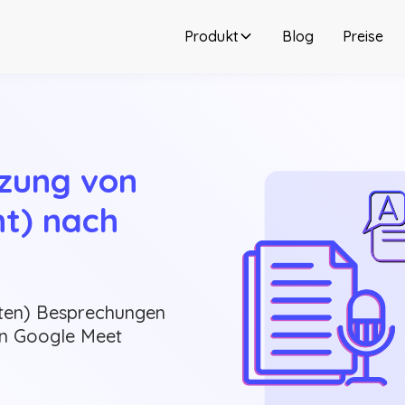
Produkt
Blog
Preise
ung von 
t) nach 
hten) Besprechungen
I in Google Meet