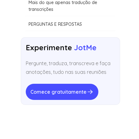
Mais do que apenas tradução de
transcrições
PERGUNTAS E RESPOSTAS
Experimente
JotMe
Pergunte, traduza, transcreva e faça
anotações, tudo nas suas reuniões
Comece gratuitamente