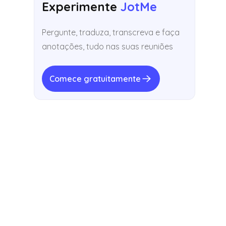
Experimente
JotMe
Pergunte, traduza, transcreva e faça
anotações, tudo nas suas reuniões
Comece gratuitamente