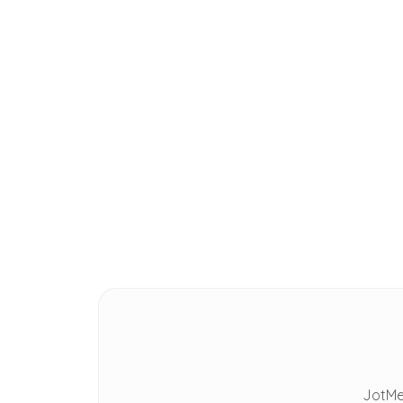
DICAS
How to Write Meeting Minutes
in 7 Steps [FREE TEMPLATE]
JotMe