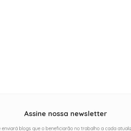
GUIAS
11 Best AI Language
Translators in 2026: [Hands-on
Review]
Assine nossa newsletter
 enviará blogs que o beneficiarão no trabalho a cada atuali