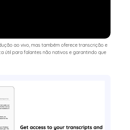
adução ao vivo, mas também oferece transcrição e
 útil para falantes não nativos e garantindo que