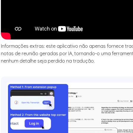
Informações extras: este aplicativo não apenas fornece tr
notas de reunião geradas por IA, tornando-o uma ferramenta
nenhum detalhe seja perdido na tradução.