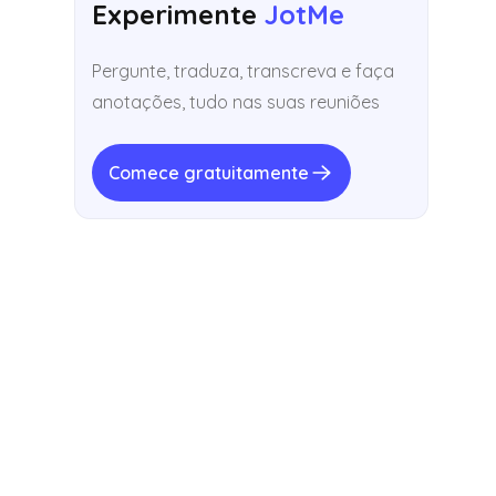
Experimente
JotMe
Pergunte, traduza, transcreva e faça
anotações, tudo nas suas reuniões
Comece gratuitamente