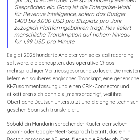
gut ab, brechen aber bei sprachübergreifenden
Gesprächen ein. Gong ist die Enterprise-Wahl
für Revenue Intelligence, sofern das Budget
1.400 bis 3.000 USD pro Sitzplatz pro Jahr
zuzüglich Plattformgebühren trägt. Rev liefert
menschliche Transkription auf hohem Niveau
für 1,99 USD pro Minute.
Es gibt 2026 hunderte Anbieter von sales call recording
software, die behaupten, das operative Chaos
mehrsprachiger Vertriebsgespräche zu lösen. Die meiste
liefern ein sauberes englisches Transkript, eine generische
KI-Zusammenfassung und einen CRM-Connector und
etikettieren sich dann als „mehrsprachig", weil ihre
Oberfläche Deutsch unterstützt und die Engine technisch
gesehen Spanisch transkribiert.
Sobald ein Mandarin sprechender Käufer demselben
Zoom- oder Google-Meet-Gespräch beitritt, das ein in
Boston ansässiger AE leitet, fliegen die Räder ab. Das