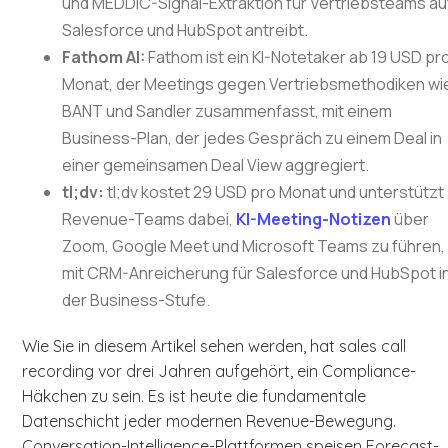
und MEDDIC-Signal-Extraktion für Vertriebsteams au
Salesforce und HubSpot antreibt.
Fathom AI:
Fathom ist ein KI-Notetaker ab 19 USD pr
Monat, der Meetings gegen Vertriebsmethodiken wi
BANT und Sandler zusammenfasst, mit einem
Business-Plan, der jedes Gespräch zu einem Deal in
einer gemeinsamen Deal View aggregiert.
tl;dv:
tl;dv kostet 29 USD pro Monat und unterstützt
Revenue-Teams dabei,
KI-Meeting-Notizen
über
Zoom, Google Meet und Microsoft Teams zu führen,
mit CRM-Anreicherung für Salesforce und HubSpot i
der Business-Stufe.
Wie Sie in diesem Artikel sehen werden, hat sales call
recording vor drei Jahren aufgehört, ein Compliance-
Häkchen zu sein. Es ist heute die fundamentale
Datenschicht jeder modernen Revenue-Bewegung.
Conversation-Intelligence-Plattformen speisen Forecast-