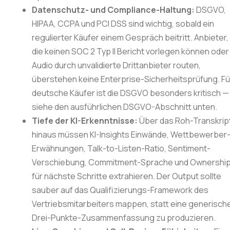
Datenschutz- und Compliance-Haltung:
DSGVO,
HIPAA, CCPA und PCI DSS sind wichtig, sobald ein
regulierter Käufer einem Gespräch beitritt. Anbieter,
die keinen SOC 2 Typ II Bericht vorlegen können oder
Audio durch unvalidierte Drittanbieter routen,
überstehen keine Enterprise-Sicherheitsprüfung. Fü
deutsche Käufer ist die DSGVO besonders kritisch —
siehe den ausführlichen DSGVO-Abschnitt unten.
Tiefe der KI-Erkenntnisse:
Über das Roh-Transkrip
hinaus müssen KI-Insights Einwände, Wettbewerber
Erwähnungen, Talk-to-Listen-Ratio, Sentiment-
Verschiebung, Commitment-Sprache und Ownershi
für nächste Schritte extrahieren. Der Output sollte
sauber auf das Qualifizierungs-Framework des
Vertriebsmitarbeiters mappen, statt eine generisch
Drei-Punkte-Zusammenfassung zu produzieren.