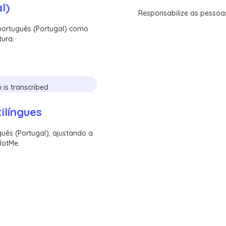
l)
Responsabilize as pessoas
português (Portugal) como
tura.
ilíngues
guês (Portugal), ajustando a
JotMe.