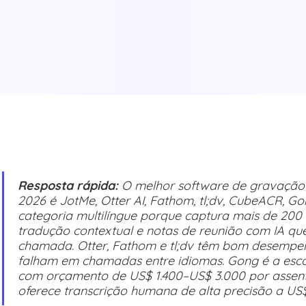
Resposta rápida:
O melhor software de gravação
2026 é JotMe, Otter AI, Fathom, tl;dv, CubeACR, Gong
categoria multilíngue porque captura mais de 200 
tradução contextual e notas de reunião com IA que
chamada. Otter, Fathom e tl;dv têm bom desempen
falham em chamadas entre idiomas. Gong é a esco
com orçamento de US$ 1.400–US$ 3.000 por assent
oferece transcrição humana de alta precisão a US$