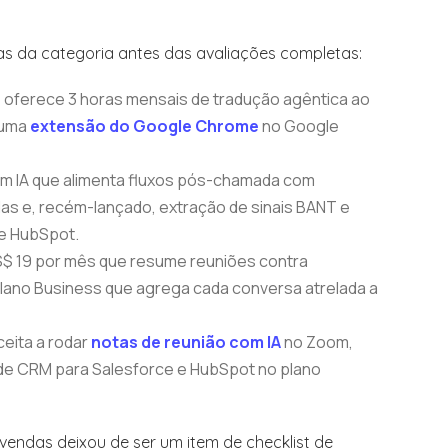
as da categoria antes das avaliações completas:
 oferece 3 horas mensais de tradução agêntica ao
a uma
extensão do Google Chrome
no Google
om IA que alimenta fluxos pós-chamada com
s e, recém-lançado, extração de sinais BANT e
 e HubSpot.
US$ 19 por mês que resume reuniões contra
ano Business que agrega cada conversa atrelada a
ceita a rodar
notas de reunião com IA
no Zoom,
de CRM para Salesforce e HubSpot no plano
endas deixou de ser um item de checklist de