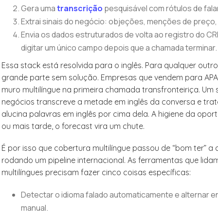
Gera uma
transcrição
pesquisável com rótulos de fal
Extrai sinais do negócio: objeções, menções de preço
Envia os dados estruturados de volta ao registro do CR
digitar um único campo depois que a chamada terminar.
Essa stack está resolvida para o inglês. Para qualquer out
grande parte sem solução. Empresas que vendem para APA
muro multilíngue na primeira chamada transfronteiriça. 
negócios transcreve a metade em inglês da conversa e trat
alucina palavras em inglês por cima dela. A higiene da opo
ou mais tarde, o forecast vira um chute.
É por isso que cobertura multilíngue passou de “bom ter” a
rodando um pipeline internacional. As ferramentas que 
multilíngues precisam fazer cinco coisas específicas:
Detectar o idioma falado automaticamente e alternar e
manual.