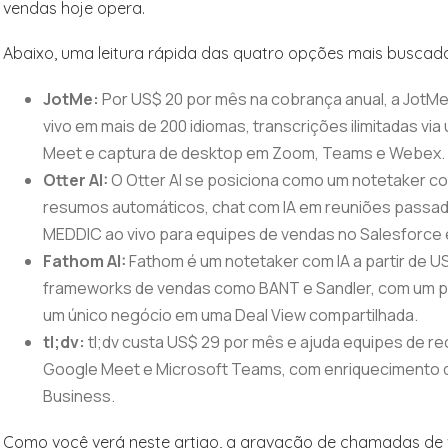
vendas hoje opera.
Abaixo, uma leitura rápida das quatro opções mais buscad
JotMe:
Por US$ 20 por mês na cobrança anual, a JotMe
vivo em mais de 200 idiomas, transcrições ilimitadas vi
Meet e captura de desktop em Zoom, Teams e Webex.
Otter AI:
O Otter AI se posiciona como um notetaker c
resumos automáticos, chat com IA em reuniões passada
MEDDIC ao vivo para equipes de vendas no Salesforce
Fathom AI:
Fathom é um notetaker com IA a partir de 
frameworks de vendas como BANT e Sandler, com um pl
um único negócio em uma Deal View compartilhada.
tl;dv:
tl;dv custa US$ 29 por mês e ajuda equipes de re
Google Meet e Microsoft Teams, com enriquecimento 
Business.
Como você verá neste artigo, a gravação de chamadas de v