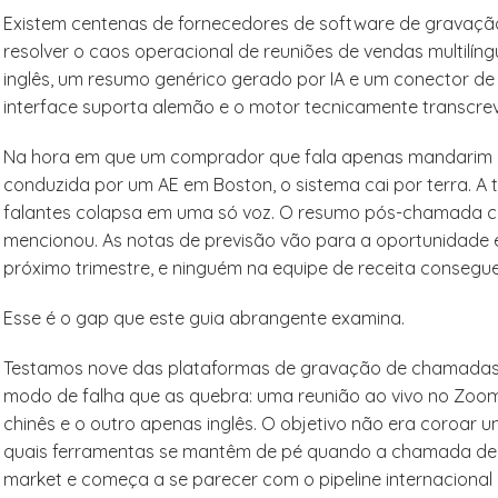
Existem centenas de fornecedores de software de gravaç
resolver o caos operacional de reuniões de vendas multilín
inglês, um resumo genérico gerado por IA e um conector de
interface suporta alemão e o motor tecnicamente transcre
Na hora em que um comprador que fala apenas mandarim 
conduzida por um AE em Boston, o sistema cai por terra. A t
falantes colapsa em uma só voz. O resumo pós-chamada 
mencionou. As notas de previsão vão para a oportunidade e
próximo trimestre, e ninguém na equipe de receita consegue
Esse é o gap que este guia abrangente examina.
Testamos nove das plataformas de gravação de chamadas
modo de falha que as quebra: uma reunião ao vivo no Zoo
chinês e o outro apenas inglês. O objetivo não era coroar u
quais ferramentas se mantêm de pé quando a chamada dei
market e começa a se parecer com o pipeline internacional 