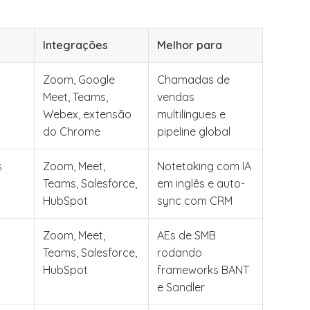
Integrações
Melhor para
Zoom, Google
Chamadas de
Meet, Teams,
vendas
Webex, extensão
multilíngues e
do Chrome
pipeline global
s
Zoom, Meet,
Notetaking com IA
Teams, Salesforce,
em inglês e auto-
HubSpot
sync com CRM
Zoom, Meet,
AEs de SMB
Teams, Salesforce,
rodando
HubSpot
frameworks BANT
e Sandler