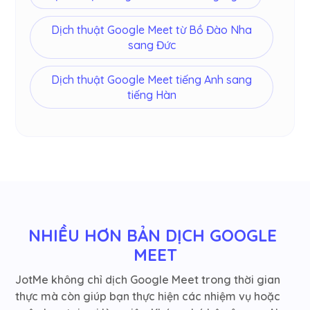
Dịch thuật Google Meet từ Bồ Đào Nha
sang Đức
Dịch thuật Google Meet tiếng Anh sang
tiếng Hàn
NHIỀU HƠN BẢN DỊCH GOOGLE 
MEET
JotMe không chỉ dịch Google Meet trong thời gian
thực mà còn giúp bạn thực hiện các nhiệm vụ hoặc