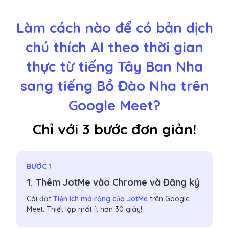
Làm cách nào để có bản dịch
chú thích AI theo thời gian
thực từ tiếng Tây Ban Nha
sang tiếng Bồ Đào Nha trên
Google Meet?
Chỉ với 3 bước đơn giản!
BƯỚC 1
1. Thêm JotMe vào Chrome và Đăng ký
Cài đặt
Tiện ích mở rộng của JotMe
trên Google
Meet. Thiết lập mất ít hơn 30 giây!