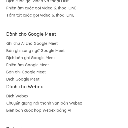
Dịch cuộc gọi video và thoại LINE
Phiên âm cuộc gọi video & thoại LINE
Tóm tắt cuộc gọi video & thoại LINE
Dành cho Google Meet
Ghi chú AI cho Google Meet
Bản ghi song ngữ Google Meet
Dịch bản ghi Google Meet
Phiên âm Google Meet
Bản ghi Google Meet
Dịch Google Meet
Dành cho Webex
Dịch Webex
Chuyển giọng nói thành văn bản Webex
Biên bản cuộc họp Webex bằng AI