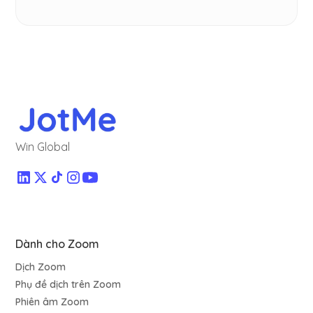
Win Global
Dành cho Zoom
Dịch Zoom
Phụ đề dịch trên Zoom
Phiên âm Zoom