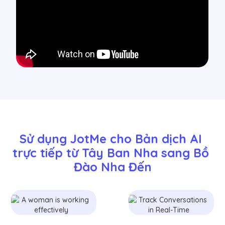
Sử dụng JotMe cho Bản dịch AI 
trực tiếp từ Tây Ban Nha sang Bồ 
Đào Nha Đến