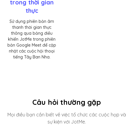
trong thời gian
thực
Sử dụng phiên bản âm
thanh thời gian thực
thông qua bảng điều
khiển JotMe trong phiên
bản Google Meet để cập
nhật các cuộc hội thoại
tiếng Tây Ban Nha.
Câu hỏi thường gặp
Mọi điều bạn cần biết về việc tổ chức các cuộc họp và
sự kiện với JotMe.