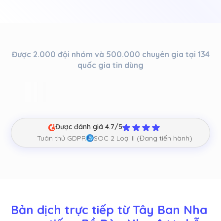
Được 2.000 đội nhóm và 500.000 chuyên gia tại 134
quốc gia tin dùng
Được đánh giá 4.7/5
Tuân thủ GDPR
SOC 2 Loại II (Đang tiến hành)
Bản dịch trực tiếp từ Tây Ban Nha 