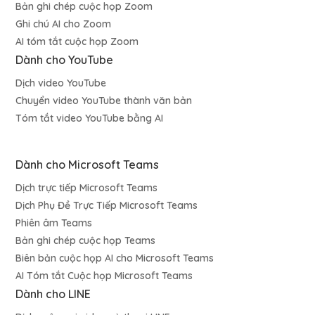
Bản ghi chép cuộc họp Zoom
Ghi chú AI cho Zoom
AI tóm tắt cuộc họp Zoom
Dành cho YouTube
Dịch video YouTube
Chuyển video YouTube thành văn bản
Tóm tắt video YouTube bằng AI
Dành cho Microsoft Teams
Dịch trực tiếp Microsoft Teams
Dịch Phụ Đề Trực Tiếp Microsoft Teams
Phiên âm Teams
Bản ghi chép cuộc họp Teams
Biên bản cuộc họp AI cho Microsoft Teams
AI Tóm tắt Cuộc họp Microsoft Teams
Dành cho LINE