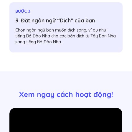
BƯỚC 3
3. Đặt ngôn ngữ “Dịch” của bạn
Chọn ngôn ngữ bạn muốn dịch sang, ví dụ như
tiếng Bồ Đào Nha cho các bản dịch từ Tây Ban Nha
sang tiếng Bồ Đào Nha.
Xem ngay cách hoạt động!