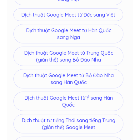
Dịch thuật Google Meet từ Đức sang Việt
Dịch thuật Google Meet từ Hàn Quốc
sang Nga
Dịch thuật Google Meet từ Trung Quốc
(giản thể) sang Bồ Đào Nha
Dịch thuật Google Meet từ Bồ Đào Nha
sang Hàn Quốc
Dịch thuật Google Meet từ Ý sang Hàn
Quốc
Dịch thuật từ tiếng Thái sang tiếng Trung
(giản thể) Google Meet