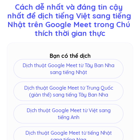
ngôn ngữ có sẵn: Anh, Nhật Bản, Trung Quốc,
Cách dễ nhất và đáng tin cậy 
Hàn Quốc, Tây Ban Nha, Bồ Đào Nha, Pháp, Đức,
nhất để dịch tiếng Việt sang tiếng 
Thụy Điển, Phần Lan, Ả Rập, Hindi, Urdu, Thổ Nhĩ
Nhật trên Google Meet trong Chú 
Kỳ, Na Uy, Ý, Miến Điện, Nga, Philippines, Swahili,
Hungary và
hơn
.
thích thời gian thực
Bạn có thể dịch
Dịch thuật Google Meet từ Tây Ban Nha
sang tiếng Nhật
Dịch thuật Google Meet từ Trung Quốc
(giản thể) sang tiếng Tây Ban Nha
Dịch thuật Google Meet từ Việt sang
tiếng Anh
Dịch thuật Google Meet từ tiếng Nhật
sang tiếng Nga