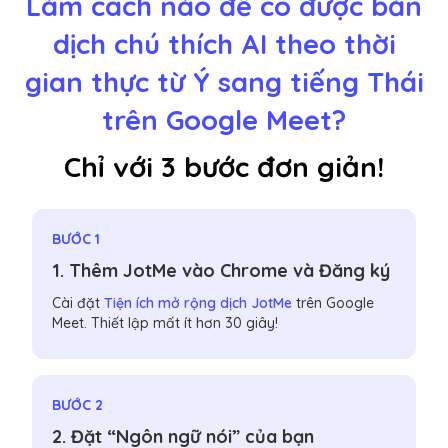
Làm cách nào để có được bản
dịch chú thích AI theo thời
gian thực từ Ý sang tiếng Thái
trên Google Meet?
Chỉ với 3 bước đơn giản!
BƯỚC 1
1. Thêm JotMe vào Chrome và Đăng ký
Cài đặt
Tiện ích mở rộng dịch JotMe
trên Google
Meet. Thiết lập mất ít hơn 30 giây!
BƯỚC 2
2. Đặt “Ngôn ngữ nói” của bạn