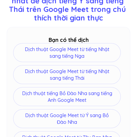
nhất để dịch tiếng Ý sang tiếng 
Thụy Điển, Phần Lan, Ả Rập, Hindi, Urdu, Thổ Nhĩ
Thái trên Google Meet trong chú 
Kỳ, Na Uy, Ý, Miến Điện, Nga, Philippines, Swahili,
Hungary và
hơn
.
thích thời gian thực
Bạn có thể dịch
Dịch thuật Google Meet từ tiếng Nhật
sang tiếng Nga
Dịch thuật Google Meet từ tiếng Nhật
sang tiếng Thái
Dịch thuật tiếng Bồ Đào Nha sang tiếng
Anh Google Meet
Dịch thuật Google Meet từ Ý sang Bồ
Đào Nha