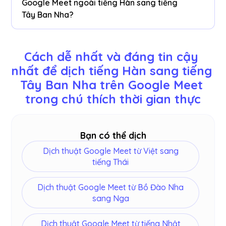
Google Meet ngoài tiếng Hàn sang tiếng
điểm đã dịch để dán vào công cụ tài liệu yêu
Tây Ban Nha?
thích của bạn trên bảng điều khiển của chúng tôi
sau cuộc họp của bạn.
Bạn có thể dịch 77 ngôn ngữ. Dưới đây là các
ngôn ngữ có sẵn: Anh, Nhật Bản, Trung Quốc,
Cách dễ nhất và đáng tin cậy 
Hàn Quốc, Tây Ban Nha, Bồ Đào Nha, Pháp, Đức,
nhất để dịch tiếng Hàn sang tiếng 
Thụy Điển, Phần Lan, Ả Rập, Hindi, Urdu, Thổ Nhĩ
Tây Ban Nha trên Google Meet 
Kỳ, Na Uy, Ý, Miến Điện, Nga, Philippines, Swahili,
Hungary và
hơn
.
trong chú thích thời gian thực
Bạn có thể dịch
Dịch thuật Google Meet từ Việt sang
tiếng Thái
Dịch thuật Google Meet từ Bồ Đào Nha
sang Nga
Dịch thuật Google Meet từ tiếng Nhật