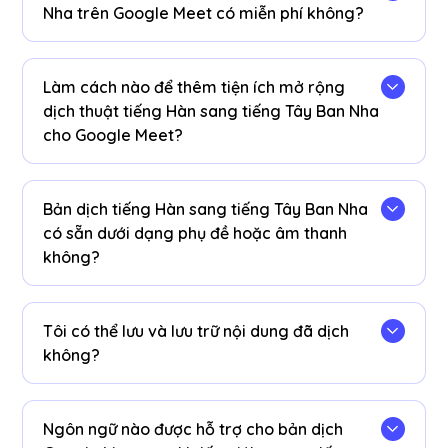
Nha trên Google Meet có miễn phí không?
Vâng! Bạn có thể nâng cấp
kế hoạch
để có
thêm phút dịch nếu cần.
Làm cách nào để thêm tiện ích mở rộng
dịch thuật tiếng Hàn sang tiếng Tây Ban Nha
cho Google Meet?
Thêm tiện ích mở rộng JotMe Chrome, đặt tùy
chọn ngôn ngữ của bạn và nhận bản dịch AI
Bản dịch tiếng Hàn sang tiếng Tây Ban Nha
tiếng Hàn sang tiếng Tây Ban Nha theo thời gian
có sẵn dưới dạng phụ đề hoặc âm thanh
thực ngay lập tức trên Google Meet.
không?
Bản dịch tiếng Hàn sang tiếng Tây Ban Nha có
sẵn dưới dạng chú thích. Liên hệ với chúng tôi
Tôi có thể lưu và lưu trữ nội dung đã dịch
nếu bạn cần tùy chọn dịch âm thanh.
không?
Có, bản dịch được lưu trong thời gian thực trên
Google Meet JotMe
bảng điều khiển
. Bạn cũng
Ngôn ngữ nào được hỗ trợ cho bản dịch
có thể xem và sao chép bảng điểm và bảng