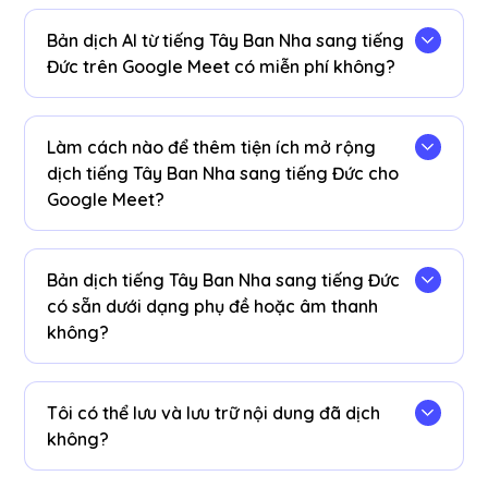
Bản dịch AI từ tiếng Tây Ban Nha sang tiếng
Đức trên Google Meet có miễn phí không?
Vâng! Bạn có thể nâng cấp
kế hoạch
để có
thêm phút dịch nếu cần.
Làm cách nào để thêm tiện ích mở rộng
dịch tiếng Tây Ban Nha sang tiếng Đức cho
Google Meet?
Thêm tiện ích mở rộng JotMe Chrome, đặt tùy
chọn ngôn ngữ của bạn và nhận bản dịch AI từ
Bản dịch tiếng Tây Ban Nha sang tiếng Đức
tiếng Tây Ban Nha sang tiếng Đức theo thời gian
có sẵn dưới dạng phụ đề hoặc âm thanh
thực ngay lập tức trên Google Meet.
không?
Bản dịch tiếng Tây Ban Nha sang tiếng Đức có
sẵn dưới dạng chú thích. Liên hệ với chúng tôi
Tôi có thể lưu và lưu trữ nội dung đã dịch
nếu bạn cần tùy chọn dịch âm thanh.
không?
Có, bản dịch được lưu trong thời gian thực trên