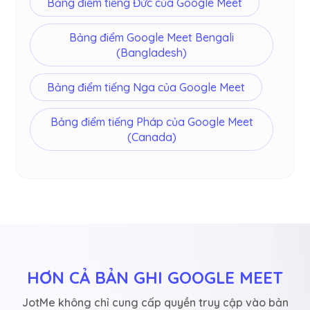
Bảng điểm tiếng Đức của Google Meet
Bảng điểm Google Meet Bengali
(Bangladesh)
Bảng điểm tiếng Nga của Google Meet
Bảng điểm tiếng Pháp của Google Meet
(Canada)
HƠN CẢ BẢN GHI GOOGLE MEET
JotMe không chỉ cung cấp quyền truy cập vào bản