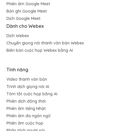
Phiên âm Google Meet
Bản ghi Google Meet
Dịch Google Meet
Dành cho Webex
Dịch Webex
Chuyển giọng nói thành văn bản Webex
Biên bản cuộc họp Webex bằng AI
Tính năng
Video thành văn bản
Trình dịch giọng nói AI
Tóm tắt cuộc họp bằng AI
Phiên dịch đồng thời
Phiên âm tiếng Nhật
Phiên âm đa ngôn ngữ
Phiên âm cuộc họp
Phân tách người nói