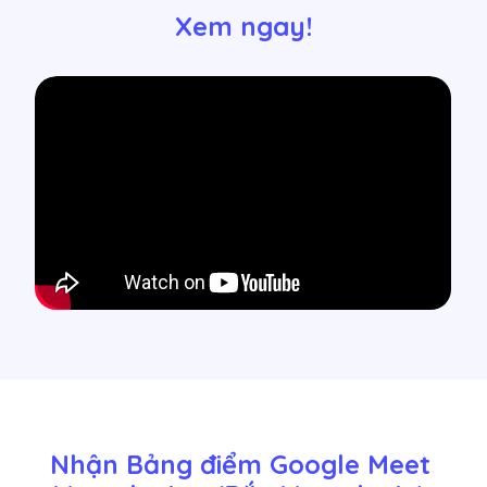
Xem ngay!
Nhận Bảng điểm Google Meet 