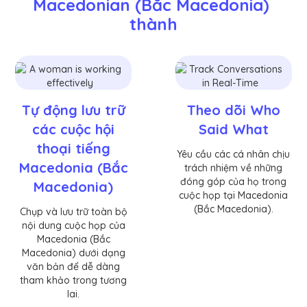
Macedonian (Bắc Macedonia) 
thành
Tự động lưu trữ
Theo dõi Who
các cuộc hội
Said What
thoại tiếng
Yêu cầu các cá nhân chịu
Macedonia (Bắc
trách nhiệm về những
đóng góp của họ trong
Macedonia)
cuộc họp tại Macedonia
(Bắc Macedonia).
Chụp và lưu trữ toàn bộ
nội dung cuộc họp của
Macedonia (Bắc
Macedonia) dưới dạng
văn bản để dễ dàng
tham khảo trong tương
lai.