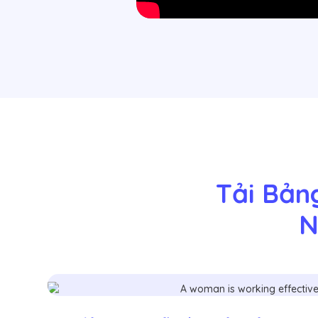
Tải Bản
N