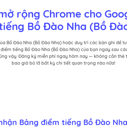
 mở rộng Chrome cho Goog
tiếng Bồ Đào Nha (Bồ Đà
 của Bồ Đào Nha (Bồ Đào Nha) hoặc duy trì các bản ghi để t
g điểm tiếng Bồ Đào Nha (Bồ Đào Nha) của bạn ngay sau cá
ũng vậy. Đăng ký miễn phí ngay hôm nay — không cần thẻ 
bao giờ bỏ lỡ bất kỳ chi tiết quan trọng nào nữa!
nhận Bảng điểm tiếng Bồ Đào Nha