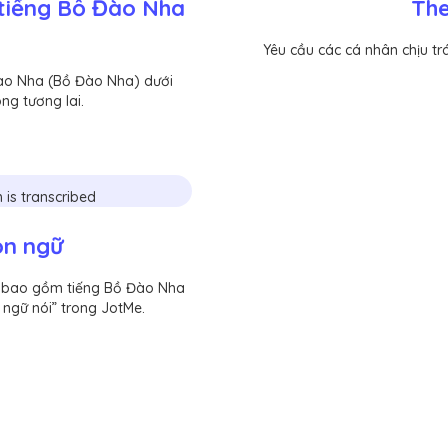
 tiếng Bồ Đào Nha
The
Yêu cầu các cá nhân chịu t
Đào Nha (Bồ Đào Nha) dưới
g tương lai.
ôn ngữ
u bao gồm tiếng Bồ Đào Nha
ngữ nói” trong JotMe.