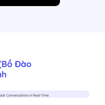
(Bồ Đào 
nh