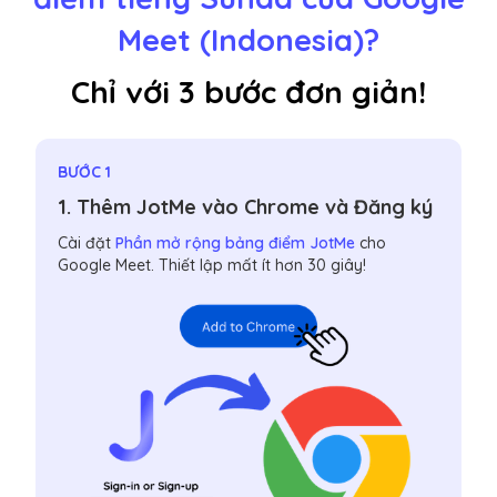
Meet (Indonesia)?
Chỉ với 3 bước đơn giản!
BƯỚC 1
1. Thêm JotMe vào Chrome và Đăng ký
Cài đặt
Phần mở rộng bảng điểm JotMe
cho
Google Meet. Thiết lập mất ít hơn 30 giây!