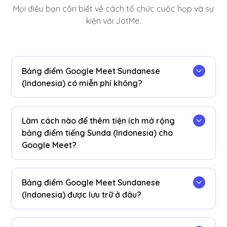
Mọi điều bạn cần biết về cách tổ chức cuộc họp và sự
kiện với JotMe.
Bảng điểm Google Meet Sundanese
(Indonesia) có miễn phí không?
Có, nó miễn phí để bắt đầu!
Làm cách nào để thêm tiện ích mở rộng
bảng điểm tiếng Sunda (Indonesia) cho
Google Meet?
Cài đặt
Tiện ích mở rộng JotMe Chrome
vào
trình duyệt Chrome của bạn. Đặt tùy chọn ngôn
Bảng điểm Google Meet Sundanese
ngữ thành tiếng Sunda (Indonesia) để nhận bảng
(Indonesia) được lưu trữ ở đâu?
điểm tiếng Sunda (Indonesia) sau các phiên
Google Meet của bạn.
Bảng điểm tiếng Sunda (Indonesia) được lưu trữ