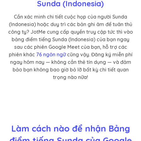
Sunda (Indonesia)
Cần xác minh chi tiết cuộc họp của người Sunda
(Indonesia) hoặc duy trì các bản ghi âm để tuân thủ
công ty? JotMe cung cấp quyền truy cập tức thì vào
bảng điểm tiếng Sunda (Indonesia) của bạn ngay
sau các phiên Google Meet của bạn, hỗ trợ các
phiên khác
76 ngôn ngữ
cũng vậy. Đăng ký miễn phí
ngay hôm nay — không cần thẻ tín dụng — và đảm
bảo bạn không bao giờ bỏ lỡ bất kỳ chi tiết quan
trọng nào nữa!
Làm cách nào để nhận Bảng
điểm tiếng Sunda của Google