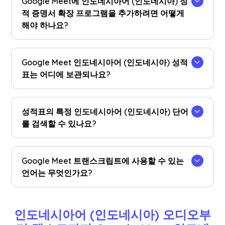
Google Meet에 인도네시아어 (인도네시아) 성
적 증명서 확장 프로그램을 추가하려면 어떻게
해야 하나요?
을 (를) 설치합니다
JotMe 크롬 확장 프로그램
크롬
브라우저로 이동합니다.언어 환경설정을 인도네시
Google Meet 인도네시아어 (인도네시아) 성적
아어 (인도네시아) 로 설정하면 Google Meet 세션
표는 어디에 보관되나요?
후에 인도네시아어 (인도네시아) 성적표를 받을 수
있습니다.
인도네시아어 (인도네시아) 성적표는 다음 위치에
저장됩니다.
계기반
.트랜스크립션 대시보드,
성적표의 특정 인도네시아어 (인도네시아) 단어
Chrome 확장 프로그램 팝업에서 액세스하거나
를 검색할 수 있나요?
URL
.
네!방문하세요
계기반
cmd+ F를 사용하여 성적표
에 있는 특정 인도네시아어 (인도네시아) 단어를 검
Google Meet 트랜스크립트에 사용할 수 있는
색하십시오.
언어는 무엇인가요?
대본은 영어, 일본어, 중국어, 한국어, 스페인어, 포르
투갈어, 프랑스어, 독일어, 스웨덴어, 핀란드어, 아랍
인도네시아어 (인도네시아) 오디오부
어, 힌디어, 우르두어, 터키어, 노르웨이어, 이탈리아