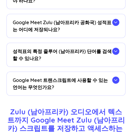
야 하나요?
을 (를) 설치합니다
JotMe 크롬 확장 프로그램
크롬
브라우저로 이동합니다.언어 환경설정을 줄루어 (남
Google Meet Zulu (남아프리카 공화국) 성적표
아프리카 공화국) 로 설정하면 Google Meet 세션
는 어디에 저장되나요?
후 줄루어 (남아프리카) 대화 내용을 받을 수 있습니
다.
줄루족 (남아프리카 공화국) 성적표는 다음 위치에
저장됩니다.
계기반
.트랜스크립션 대시보드,
성적표의 특정 줄루어 (남아프리카) 단어를 검색
Chrome 확장 프로그램 팝업에서 액세스하거나
할 수 있나요?
URL
.
네!방문하세요
계기반
cmd+ F를 사용하여 성적표
에 있는 특정 줄루어 (남아프리카) 단어를 검색하십
Google Meet 트랜스크립트에 사용할 수 있는
시오.
언어는 무엇인가요?
대본은 영어, 일본어, 중국어, 한국어, 스페인어, 포르
투갈어, 프랑스어, 독일어, 스웨덴어, 핀란드어, 아랍
Zulu (남아프리카) 오디오에서 텍스
어, 힌디어, 우르두어, 터키어, 노르웨이어, 이탈리아
트까지 Google Meet Zulu (남아프리
어, 버마어, 러시아어, 필리핀어, 스와힐리어, 헝가리
카) 스크립트를 저장하고 액세스하는 
어 등 77개 언어로 제공됩니다.
더
.Google Meet에서