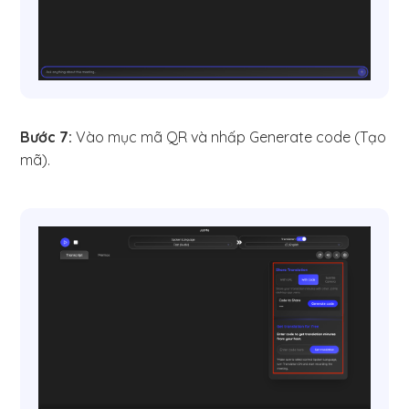
Bước 7:
Vào mục mã QR và nhấp Generate code (Tạo
mã).