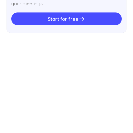
your meetings
Start for free
MẸO
How to Write Meeting Minutes in 7