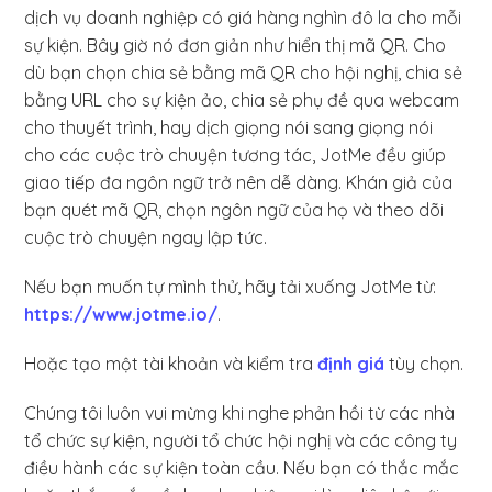
dịch vụ doanh nghiệp có giá hàng nghìn đô la cho mỗi
sự kiện. Bây giờ nó đơn giản như hiển thị mã QR. Cho
dù bạn chọn chia sẻ bằng mã QR cho hội nghị, chia sẻ
bằng URL cho sự kiện ảo, chia sẻ phụ đề qua webcam
cho thuyết trình, hay dịch giọng nói sang giọng nói
cho các cuộc trò chuyện tương tác, JotMe đều giúp
giao tiếp đa ngôn ngữ trở nên dễ dàng. Khán giả của
bạn quét mã QR, chọn ngôn ngữ của họ và theo dõi
cuộc trò chuyện ngay lập tức.
Nếu bạn muốn tự mình thử, hãy tải xuống JotMe từ:
https://www.jotme.io/
.
Hoặc tạo một tài khoản và kiểm tra
định giá
tùy chọn.
Chúng tôi luôn vui mừng khi nghe phản hồi từ các nhà
tổ chức sự kiện, người tổ chức hội nghị và các công ty
điều hành các sự kiện toàn cầu. Nếu bạn có thắc mắc