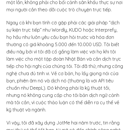
một lần, không phải cho bối cảnh sân khấu thực sự nơi
mọi người cần theo dõi cuộc trò chuyện trực tiếp.
Ngay cả khi bạn tình cờ gặp phải các giải pháp “dịch
sự kiện trực tiếp” như Wordly, KUDO hoặc Interprefy,
họ hầu như luôn yêu cầu bạn hỏi trước và hóa đơn
thường có giá khoảng 5.000 đến 10.000 USD. Tôi biết
điều này bởi vì tôi đã cố gắng làm việc với họ khi tôi
làm việc cho một tập đoàn Nhật Bản và cần dịch trực
tiếp cho hội nghị của chúng tôi. Tôi đã thử, nhưng công
nghệ chưa đủ tinh vi. Về cơ bản, họ lấy giọng nói của
bạn, phiên âm nó và dịch nó (thường là với API tiêu
chuẩn như DeepL). Đó không phải là kỹ thuật tồi,
nhưng nó không cung cấp cho tôi bản dịch ngữ cảnh
mà tôi cần, vì cuộc thảo luận có thể diễn ra cụ thể về
kỹ thuật và ngành.
Vì vậy, tôi đã xây dựng JotMe hai năm trước, tin rằng
mọi thứ có thể tốt hơn, từ giá cả đến chính công nghệ.