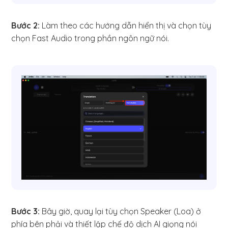
Bước 2:
Làm theo các hướng dẫn hiển thị và chọn tùy
chọn Fast Audio trong phần ngôn ngữ nói.
Bước 3:
Bây giờ, quay lại tùy chọn Speaker (Loa) ở
phía bên phải và thiết lập chế độ dịch AI giọng nói