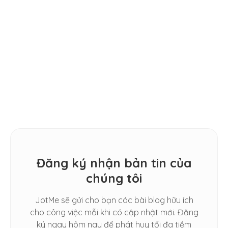
Steps [FREE TEMPLATE]
HƯỚNG DẪN
11 Best AI Language Translators in
MẸO
2026: [Hands-on Review]
How Do I Automatically Translate
Spoken Conversations in Google
Meet
Đăng ký nhận bản tin của
chúng tôi
JotMe sẽ gửi cho bạn các bài blog hữu ích
cho công việc mỗi khi có cập nhật mới. Đăng
ký ngay hôm nay để phát huy tối đa tiềm