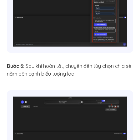
Bước 6:
Sau khi hoàn tất, chuyển đến tùy chọn chia sẻ
nằm bên cạnh biểu tượng loa.