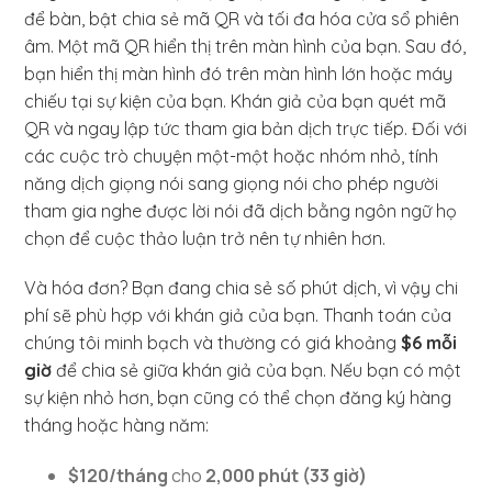
để bàn, bật chia sẻ mã QR và tối đa hóa cửa sổ phiên
âm. Một mã QR hiển thị trên màn hình của bạn. Sau đó,
bạn hiển thị màn hình đó trên màn hình lớn hoặc máy
chiếu tại sự kiện của bạn. Khán giả của bạn quét mã
QR và ngay lập tức tham gia bản dịch trực tiếp. Đối với
các cuộc trò chuyện một-một hoặc nhóm nhỏ, tính
năng dịch giọng nói sang giọng nói cho phép người
tham gia nghe được lời nói đã dịch bằng ngôn ngữ họ
chọn để cuộc thảo luận trở nên tự nhiên hơn.
Và hóa đơn? Bạn đang chia sẻ số phút dịch, vì vậy chi
phí sẽ phù hợp với khán giả của bạn. Thanh toán của
chúng tôi minh bạch và thường có giá khoảng
$6 mỗi
giờ
để chia sẻ giữa khán giả của bạn. Nếu bạn có một
sự kiện nhỏ hơn, bạn cũng có thể chọn đăng ký hàng
tháng hoặc hàng năm:
$120/tháng
cho
2,000 phút (33 giờ)