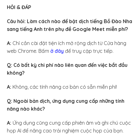
HỎI & ĐÁP
Câu hỏi: Làm cách nào để bật dịch tiếng Bồ Đào Nha
sang tiếng Anh trên phụ đề Google Meet miễn phí?
A:
Chỉ cần cài đặt tiện ích mở rộng dịch từ Cửa hàng
web Chrome. Bấm
ở đây
để truy cập trực tiếp.
Q: Có bất kỳ chi phí nào liên quan đến việc bắt đầu
không?
A:
Không, các tính năng cơ bản có sẵn miễn phí!
Q: Ngoài bản dịch, ứng dụng cung cấp những tính
năng nào khác?
A:
Ứng dụng cũng cung cấp phiên âm và ghi chú cuộc
họp AI để nâng cao trải nghiệm cuộc họp của bạn. ‍