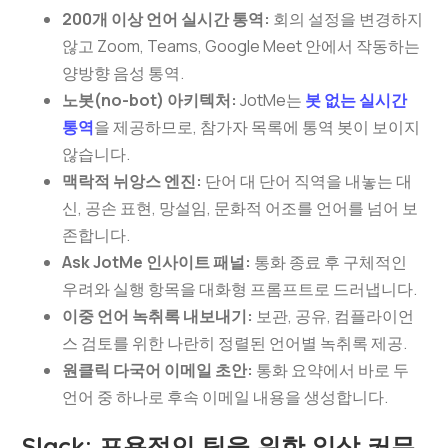
200개 이상 언어 실시간 통역:
회의 설정을 변경하지
않고 Zoom, Teams, Google Meet 안에서 작동하는
양방향 음성 통역.
노봇(no-bot) 아키텍처:
JotMe는
봇 없는 실시간
통역
을 제공하므로, 참가자 목록에 통역 봇이 보이지
않습니다.
맥락적 뉘앙스 엔진:
단어 대 단어 직역을 내놓는 대
신, 공손 표현, 망설임, 문화적 어조를 언어를 넘어 보
존합니다.
Ask JotMe 인사이트 패널:
통화 종료 후 구체적인
우려와 실행 항목을 대화형 프롬프트로 드러냅니다.
이중 언어 녹취록 내보내기:
보관, 공유, 컴플라이언
스 검토를 위한 나란히 정렬된 언어별 녹취록 제공.
원클릭 다국어 이메일 초안:
통화 요약에서 바로 두
언어 중 하나로 후속 이메일 내용을 생성합니다.
Slack: 포용적인 팀을 위한 일상 커뮤