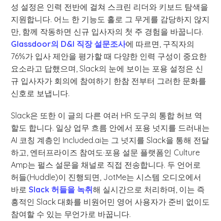
성 설정은 인력 전반에 걸쳐 스크린 리더와 키보드 탐색을
지원합니다. 어느 한 기능도 홀로 그 무게를 감당하지 않지
만, 함께 작동하면 신규 입사자의 첫 주 경험을 바꿉니다.
Glassdoor의 D&I 직장 설문조사
에 따르면, 구직자의
76%가 입사 제안을 평가할 때 다양한 인력 구성이 중요한
요소라고 답했으며, Slack의 눈에 보이는 포용 설정은 신
규 입사자가 회의에 참여하기 한참 전부터 그러한 문화를
신호로 보냅니다.
Slack은 또한 이 글의 다른 여러 HR 도구의 통합 허브 역
할도 합니다. 일상 업무 흐름 안에서 포용 넛지를 드러내는
AI 코칭 계층인 Included.ai는 그 넛지를 Slack을 통해 전달
하고, 엔터프라이즈 참여도·포용 설문 플랫폼인 Culture
Amp는 펄스 설문을 채널로 직접 전송합니다. 두 언어로
허들(Huddle)이 진행되면, JotMe는 시스템 오디오에서
바로
Slack 허들을 녹취
해 실시간으로 처리하며, 이는 즉
흥적인 Slack 대화를 비원어민 영어 사용자가 준비 없이도
참여할 수 있는 무언가로 바꿉니다.