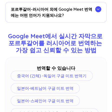
네, 번역은 구글 미트 JotMe에 실시간으로 저장됩
니다
계기반
.또한 회의가 끝난 후 대시 보드의 즐겨
포르투갈어-러시아어 외에 Google Meet 번역
사용하는 문서 도구에 대화 내용 및 번역본을 복사
에는 어떤 언어가 지원되나요?
하여 붙여 넣을 수 있습니다.
77개 언어를 번역할 수 있습니다.사용 가능한 언어
는 다음과 같습니다: 영어, 일본어, 중국어, 한국어,
Google Meet에서 실시간 자막으로 
스페인어, 포르투갈어, 프랑스어, 독일어, 스웨덴어,
포르투갈어를 러시아어로 번역하는 
핀란드어, 아랍어, 힌디어, 우르두어, 터키어, 노르웨
가장 쉽고 신뢰할 수 있는 방법
이어, 이탈리아어, 버마어, 러시아어, 필리핀어, 스와
힐리어 및
더
.
번역할 수 있습니다
중국어 (간체) -독일어 구글 미트 번역기
일본어-베트남어 구글 미트 번역
일본어-스페인어 구글 미트 번역