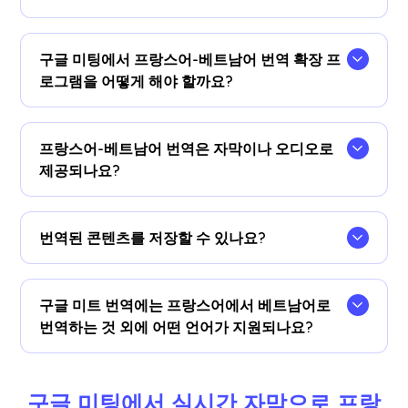
네!업그레이드할 수 있습니다
계획
필요한 경우 더
많은 번역 시간을 할애할 수 있습니다.
구글 미팅에서 프랑스어-베트남어 번역 확장 프
로그램을 어떻게 해야 할까요?
JotMe 크롬 확장 프로그램을 사용하고, 언어 기본
설정을 변경하고, 구글 미트에서 실시간 프랑스어-
프랑스어-베트남어 번역은 자막이나 오디오로
베트남어 AI 번역을 즉시 받아보세요.
제공되나요?
##프랑스어-베트남어 번역은 자막으로 준비됩니다.
오디오 번역 기능이 필요한 경우
번역된 콘텐츠를 저장할 수 있나요?
네, 번역은 구글 미트 JotMe에 실시간으로 저장됩
니다
계기반
.또한 회의가 끝난 후 대시 보드의 즐겨
구글 미트 번역에는 프랑스어에서 베트남어로
사용하는 문서 도구에 대한 대화 및 번역본을 복사
번역하는 것 외에 어떤 언어가 지원되나요?
하여 붙여 넣을 수 있습니다.
77개 언어를 번역할 수 있습니다.사용 가능한 언어
는 다음과 같습니다: 영어, 일본어, 중국어, 한국어,
구글 미팅에서 실시간 자막으로 프랑
스페인어, 포르투갈어, 프랑스어, 독일어, 스웨덴어,