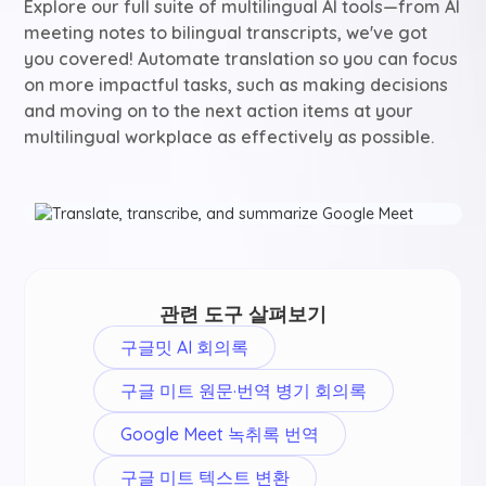
Explore our full suite of multilingual AI tools—from AI
meeting notes to bilingual transcripts, we've got
you covered! Automate translation so you can focus
on more impactful tasks, such as making decisions
and moving on to the next action items at your
multilingual workplace as effectively as possible.
관련 도구 살펴보기
구글밋 AI 회의록
구글 미트 원문·번역 병기 회의록
Google Meet 녹취록 번역
구글 미트 텍스트 변환