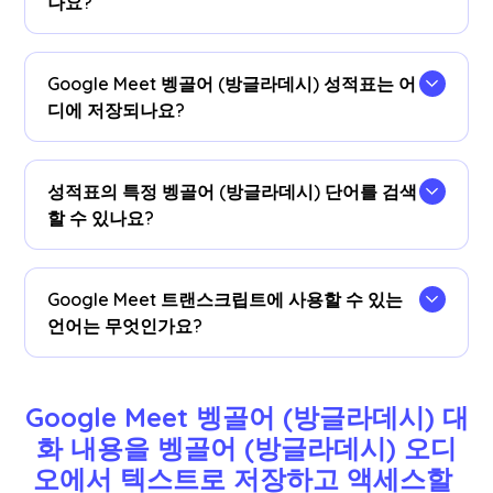
나요?
을 (를) 설치합니다
JotMe 크롬 확장 프로그램
크롬
브라우저로 이동합니다.Google Meet 세션 후에 벵
Google Meet 벵골어 (방글라데시) 성적표는 어
골어 (방글라데시) 대화 내용을 수신하려면 언어 환
디에 저장되나요?
경설정을 벵골어 (방글라데시) 로 설정하세요.
벵골어 (방글라데시) 성적표는 다음 위치에 저장됩
니다.
계기반
.트랜스크립션 대시보드, Chrome 확장
성적표의 특정 벵골어 (방글라데시) 단어를 검색
프로그램 팝업에서 액세스하거나
URL
.
할 수 있나요?
네!방문하세요
계기반
cmd+ F를 사용하여 성적표
의 특정 벵골어 (방글라데시) 단어를 검색하십시오.
Google Meet 트랜스크립트에 사용할 수 있는
언어는 무엇인가요?
대본은 영어, 일본어, 중국어, 한국어, 스페인어, 포르
투갈어, 프랑스어, 독일어, 스웨덴어, 핀란드어, 아랍
Google Meet 벵골어 (방글라데시) 대
어, 힌디어, 우르두어, 터키어, 노르웨이어, 이탈리아
화 내용을 벵골어 (방글라데시) 오디
어, 버마어, 러시아어, 필리핀어, 스와힐리어, 헝가리
오에서 텍스트로 저장하고 액세스할 
어 등 77개 언어로 제공됩니다.
더
.Google Meet에서