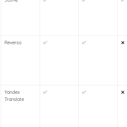
JotMe
✅
✅
✅
Reverso
✅
✅
❌
Yandex
✅
✅
❌
Translate