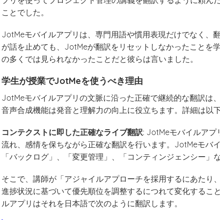
プリを使ってプロジェクト管理の講義を翻訳するように頼ん
ことでした。
JotMeモバイルアプリは、専門用語や慣用表現だけでなく
が話を止めても、JotMeが翻訳をリセットしなかったこと
の多くでは見られなかったことだと彼らは言いました。
学生が授業でJotMeを使うべき理由
JotMeモバイルアプリの文脈に沿った正確で継続的な翻訳
音声合成機能は発音と理解力の向上に役立ちます。詳細は以
コンテクストに即した正確なライブ翻訳
: JotMeモバイ
流れ、感情を保ちながら正確な翻訳を行います。JotMeモ
「バックログ」、「変更管理」、「コンティンジェンシー」
そこで、講師が「アジャイルアプローチを採用するにあたり
進捗状況に基づいて優先順位を調整するにつれて変化すること
ルアプリはそれを日本語で次のように翻訳します。