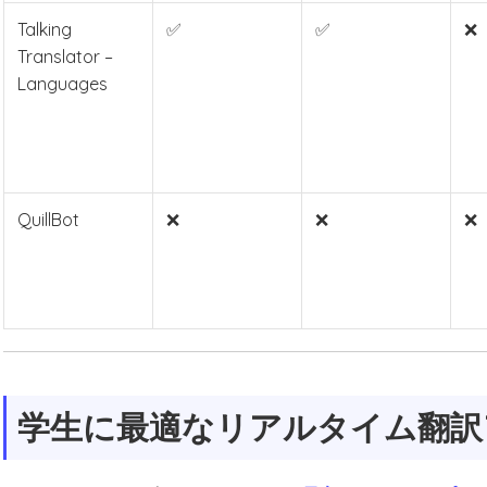
Talking
✅
✅
❌
Translator –
Languages
QuillBot
❌
❌
❌
学生に最適なリアルタイム翻訳