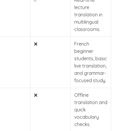
✅
Real-time
lecture
translation in
multilingual
classrooms.
❌
French
beginner
students, basic
live translation,
and grammar-
focused study.
❌
Offline
translation and
quick
vocabulary
checks.