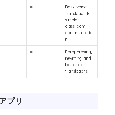
❌
Basic voice
translation for
simple
classroom
communicatio
n.
❌
Paraphrasing,
rewriting, and
basic text
translations.
アプリ