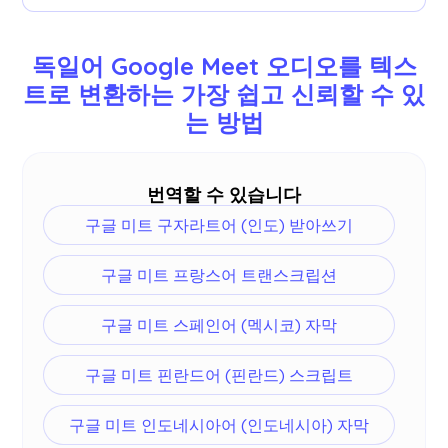
영어, 일본어, 중국어, 한국어, 스페인어, 포르투갈어,
프랑스어, 독일어, 스웨덴어, 핀란드어, 아랍어, 힌디
독일어 Google Meet 오디오를 텍스
어, 우르두어, 터키어, 노르웨이어, 이탈리아어, 버마
트로 변환하는 가장 쉽고 신뢰할 수 있
어, 러시아어, 필리핀어, 스와힐리어, 헝가리어 등 77
는 방법
개 언어를 지원합니다.
더
.
번역할 수 있습니다
구글 미트 구자라트어 (인도) 받아쓰기
구글 미트 프랑스어 트랜스크립션
구글 미트 스페인어 (멕시코) 자막
구글 미트 핀란드어 (핀란드) 스크립트
구글 미트 인도네시아어 (인도네시아) 자막