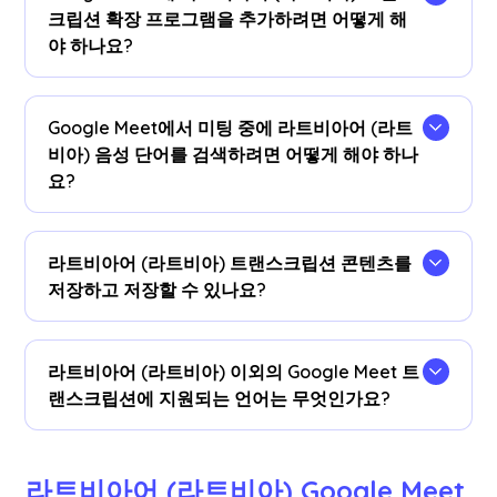
크립션 확장 프로그램을 추가하려면 어떻게 해
야 하나요?
을 (를) 설치합니다
JotMe 크롬 확장 프로그램
, 자
막 언어를 라트비아어 (라트비아) 로 설정하면
Google Meet에서 미팅 중에 라트비아어 (라트
Google Meet에서 실시간 라트비아어 음성을 텍스
비아) 음성 단어를 검색하려면 어떻게 해야 하나
트로 변환할 수 있습니다.
요?
회의 중에 라트비아어 (라트비아) 필사본을 자막으
로 볼 수 있습니다.라트비아어 (라트비아) 텍스트를
라트비아어 (라트비아) 트랜스크립션 콘텐츠를
강조 표시하고 마우스 오른쪽 버튼을 클릭한 다음
저장하고 저장할 수 있나요?
'Google 검색 대상 (Search for Google) '을 선택하
면 의미를 찾을 수 있습니다.
예, 실시간 라트비아어 (라트비아) 자막이 JotMe에
저장됩니다.
계기반
.선호하는 도구에서 문서의 사본
라트비아어 (라트비아) 이외의 Google Meet 트
을 보고, 복사하고, 번역할 수도 있습니다.
랜스크립션에 지원되는 언어는 무엇인가요?
영어, 일본어, 중국어, 한국어, 스페인어, 포르투갈어,
프랑스어, 독일어, 스웨덴어, 핀란드어, 아랍어, 힌디
라트비아어 (라트비아) Google Meet 
어, 우르두어, 터키어, 노르웨이어, 이탈리아어, 버마