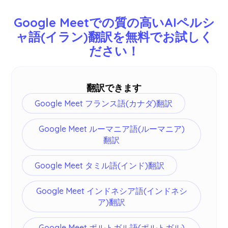
日本語、英語、中国語、韓国語、スペイン語、ポ
ルトガル語、フランス語、ドイツ語、スウェーデ
Google Meetでの質の高いAIペルシ
ン語、フィンランド語、アラビア語、ヒンディー
ャ語(イラン)翻訳を無料でお試しく
語、ウルドゥー語、トルコ語、ノルウェー語、イ
ださい！
タリア語、ビルマ語、ロシア語、フィリピン語、
スワヒリ語、ハンガリー語など77言語を翻訳でき
ます -
詳細はこちら
。
翻訳できます
Google Meet フランス語(カナダ)翻訳
Google Meet ルーマニア語(ルーマニア)
翻訳
Google Meet タミル語(インド)翻訳
Google Meet インドネシア語(インドネシ
ア)翻訳
Google Meet ポルトガル語(ポルトガル)