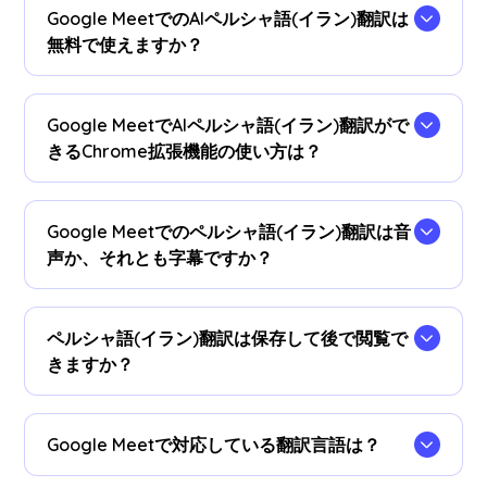
Google MeetでのAIペルシャ語(イラン)翻訳は
無料で使えますか？
はい、無料でご利用いただけます。必要に応じて
プラン
をアップグレードして、ペルシャ語(イラ
Google MeetでAIペルシャ語(イラン)翻訳がで
ン)翻訳時間を追加できます。
きるChrome拡張機能の使い方は？
まず、
JotMeのChrome拡張機能
をChromeに追加
するとすぐにリアルタイムペルシャ語(イラン)翻
Google Meetでのペルシャ語(イラン)翻訳は音
訳が使えます。
声か、それとも字幕ですか？
現在、字幕で公には提供しております。音声ペル
シャ語(イラン)翻訳が必要な場合は、お問い合わ
ペルシャ語(イラン)翻訳は保存して後で閲覧で
せください。
きますか？
はい、保存された翻訳は
JotMeダッシュボード
で
閲覧可能です。文字起こしされた議事録もペルシ
Google Meetで対応している翻訳言語は？
ャ語(イラン)翻訳と並べて確認できます。