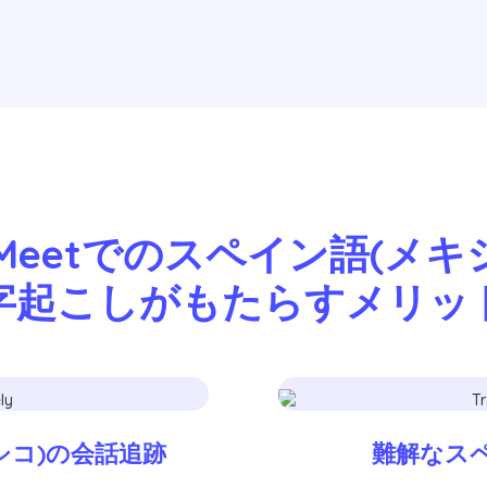
e Meetでのスペイン語(メ
字起こしがもたらすメリッ
シコ)の会話追跡
難解なスペ