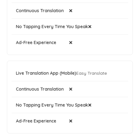
❌
❌
❌
Easy Translate
❌
❌
❌