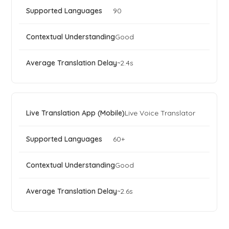
90
Good
~2.4s
Live Voice Translator
60+
Good
~2.6s