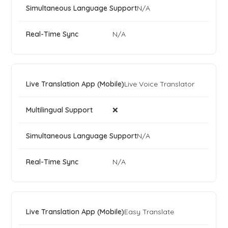
N/A
N/A
Live Voice Translator
❌
N/A
N/A
Easy Translate