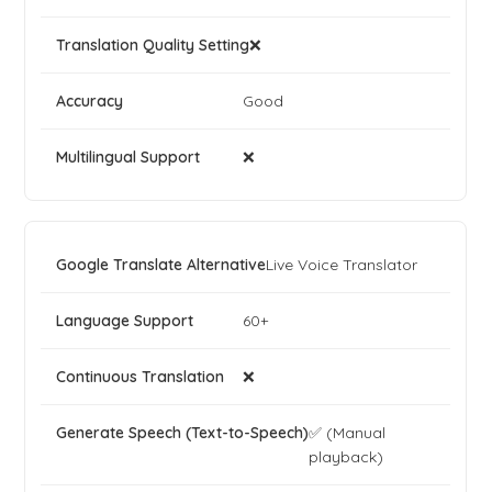
❌
Good
❌
Live Voice Translator
60+
❌
✅ (Manual
playback)