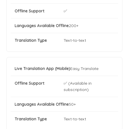
✅
200+
Text-to-text
Easy Translate
✅ (Available in
subscription)
50+
Text-to-text