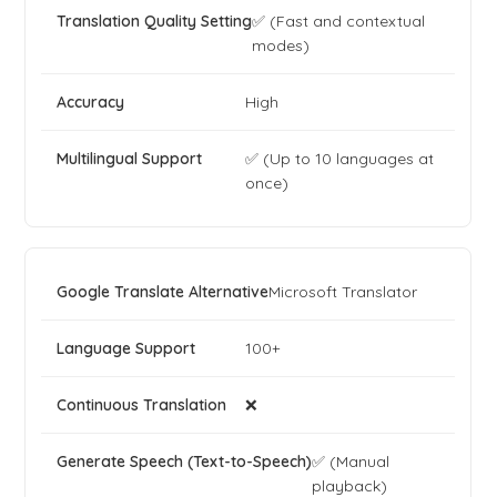
✅ (Fast and contextual
modes)
High
✅ (Up to 10 languages at
once)
Microsoft Translator
100+
❌
✅ (Manual
playback)