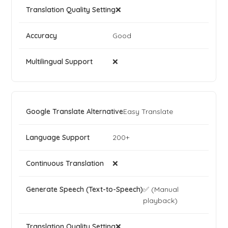
❌
Good
❌
Easy Translate
200+
❌
✅ (Manual
playback)
❌