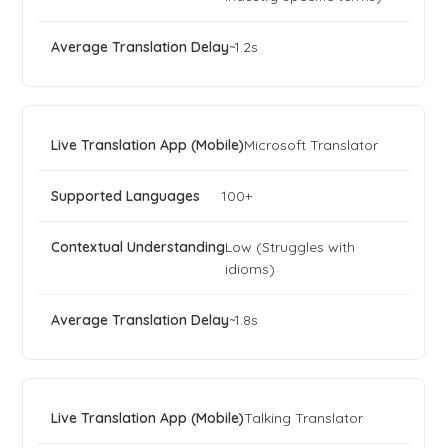
~1.2s
Microsoft Translator
100+
Low (Struggles with
idioms)
~1.8s
Talking Translator