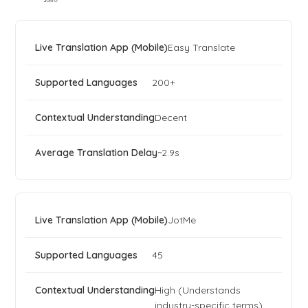
Easy Translate
200+
Decent
~2.9s
JotMe
45
High (Understands
industry-specific terms)