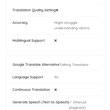
❌
Might struggle
understanding idioms
❌
Talking Translator
90
❌
✅ (Manual
playback)